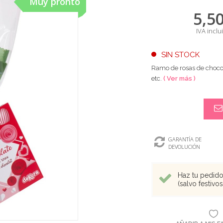
Muy pronto
5,5
IVA inclu
SIN STOCK
Ramo de rosas de chocola
etc.
( Ver más )
GARANTÍA DE
DEVOLUCIÓN
Haz tu pedido 
(salvo festivo