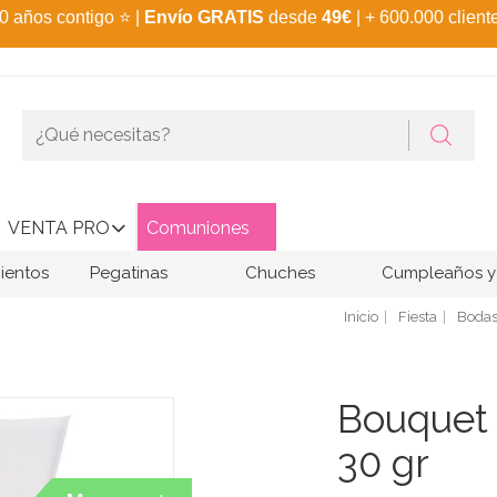
0 años contigo
⭐
|
Envío GRATIS
desde
49€
| + 600.000 client
VENTA PRO
Comuniones
ientos
Pegatinas
Chuches
Cumpleaños y 
Inicio
Fiesta
Boda
Bouquet 
30 gr