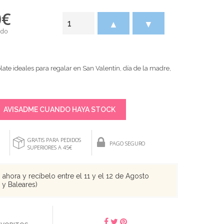
0
€
▲
▼
ido
te ideales para regalar en San Valentín, día de la madre,
AVISADME CUANDO HAYA STOCK
GRATIS PARA PEDIDOS
PAGO SEGURO
SUPERIORES A 45€
ahora y recíbelo entre el 11 y el 12 de Agosto
s y Baleares)