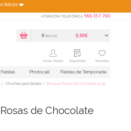
es felices
❤️
966 357 760
ATENCIÓN TELEFÓNICA
0
0,00€
Item(s)
Iniciar Sesión
Regístrate
Favoritos
Fiestas
Photocall
Fiestas de Temporada
s
Chuches para Bodas
Bouquet Rosas de Chocolate 30 gr
Rosas de Chocolate