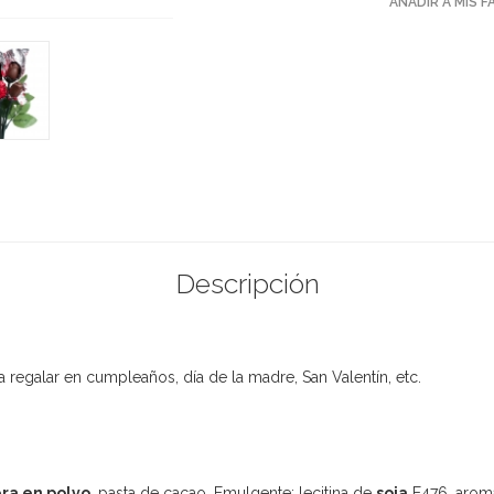
AÑADIR A MIS 
Descripción
regalar en cumpleaños, día de la madre, San Valentín, etc.
ra en polvo
, pasta de cacao, Emulgente: lecitina de
soja
E476, arom