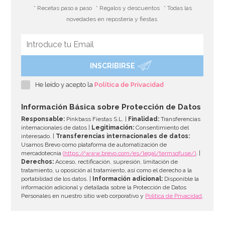
* Recetas paso a paso
* Regalos y descuentos
* Todas las
novedades en repostería y fiestas
INSCRIBIRSE
Molde Plástico Cerebro 19,5 cm
He leído y acepto la
Política de Privacidad
3,95€
4,95€
Información Básica sobre Protección de Datos
Responsable:
Pinkbass Fiestas S.L. |
Finalidad:
Transferencias
internacionales de datos |
Legitimación:
Consentimiento del
interesado. |
Transferencias internacionales de datos:
AÑADIR
Usamos Brevo como plataforma de automatización de
mercadotecnia
(https://www.brevo.com/es/legal/termsofuse/)
. |
Derechos:
Acceso, rectificación, supresión, limitación de
tratamiento, u oposición al tratamiento, así como el derecho a la
portabilidad de los datos. |
Información adicional:
Disponible la
información adicional y detallada sobre la Protección de Datos
Personales en nuestro sitio web corporativo y
Política de Privacidad
.