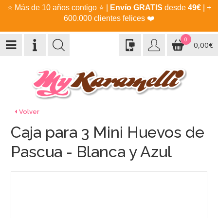
⭐
Más de 10 años contigo
⭐
|
Envío GRATIS
desde
49€
| +
600.000 clientes felices
❤️
0
0,00€
Volver
Caja para 3 Mini Huevos de
Pascua - Blanca y Azul