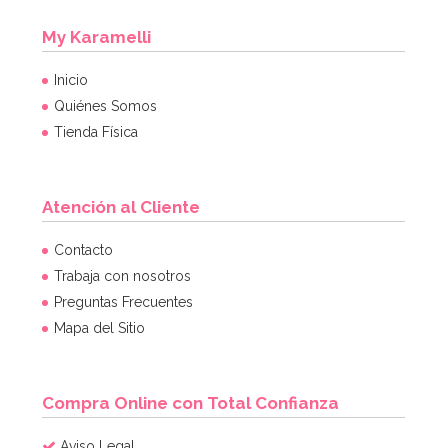
My Karamelli
Inicio
Quiénes Somos
Tienda Física
Atención al Cliente
Molde Plástico Mano 27 cm
Contacto
Trabaja con nosotros
Preguntas Frecuentes
3,95€
Mapa del Sitio
AÑADIR
Compra Online con Total Confianza
Aviso Legal