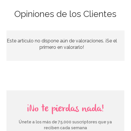
Opiniones de los Clientes
Winter Cookie Cutter Set AC
Este artículo no dispone aún de valoraciones. ¡Se el
6,49€
6,49€
primero en valorarlo!
AÑADIR
¡No te pierdas nada!
Únete a los más de 75.000 suscriptores que ya
reciben cada semana