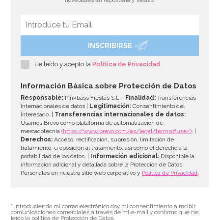
INSCRIBIRSE
Spray Desmoldante Profesional Dubor 600 ml
He leído y acepto la
Política de Privacidad
6,95€
Información Básica sobre Protección de Datos
Responsable:
Pinkbass Fiestas S.L. |
Finalidad:
Transferencias
internacionales de datos |
Legitimación:
Consentimiento del
interesado. |
Transferencias internacionales de datos:
AÑADIR
Usamos Brevo como plataforma de automatización de
mercadotecnia
(https://www.brevo.com/es/legal/termsofuse/)
. |
Derechos:
Acceso, rectificación, supresión, limitación de
tratamiento, u oposición al tratamiento, así como el derecho a la
portabilidad de los datos. |
Información adicional:
Disponible la
información adicional y detallada sobre la Protección de Datos
Personales en nuestro sitio web corporativo y
Política de Privacidad
.
* Introduciendo mi correo electrónico doy mi consentimiento a recibir
comunicaciones comerciales a través de mi e-mail y confirmo que he
leído la política de Protección de Datos.