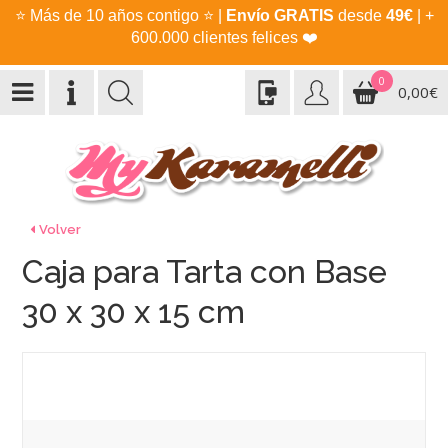
⭐
Más de 10 años contigo
⭐
|
Envío GRATIS
desde
49€
| +
600.000 clientes felices
❤️
0
0,00€
Volver
Caja para Tarta con Base
30 x 30 x 15 cm