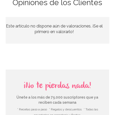
Opiniones de los Clientes
Rejilla para Enfriar 40 cm x 25 cm - Wilton
Este artículo no dispone aún de valoraciones. ¡Se el
7,95€
primero en valorarlo!
AÑADIR
¡No te pierdas nada!
Únete a los más de 75.000 suscriptores que ya
reciben cada semana
* Recetas paso a paso
* Regalos y descuentos
* Todas las
novedades en repostería y fiestas