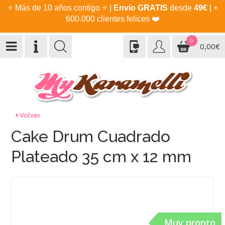
⭐
Más de 10 años contigo
⭐
|
Envío GRATIS
desde
49€
| +
600.000 clientes felices
❤️
0
0,00€
Volver
Cake Drum Cuadrado
Plateado 35 cm x 12 mm
Muy pronto