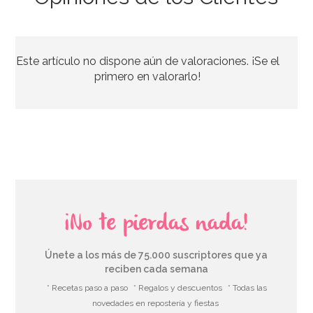
Cápsulas para Cupcakes Hombre de Nieve
Este artículo no dispone aún de valoraciones. ¡Se el
2,60€
2,60€
primero en valorarlo!
AÑADIR
¡No te pierdas nada!
Únete a los más de 75.000 suscriptores que ya
reciben cada semana
* Recetas paso a paso
* Regalos y descuentos
* Todas las
novedades en repostería y fiestas