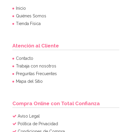
Inicio
Quiénes Somos
Tienda Física
Atención al Cliente
Molde Redondo de 35 cm x 7,5 cm - PME
Contacto
Trabaja con nosotros
Preguntas Frecuentes
25,33€
26,95€
Mapa del Sitio
AÑADIR
Compra Online con Total Confianza
Aviso Legal
Política de Privacidad
Condiciones de Compra