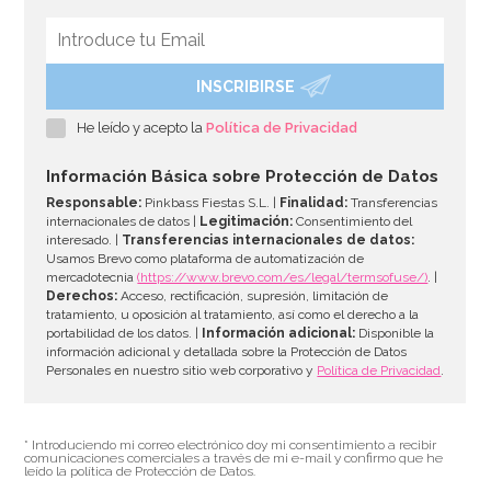
INSCRIBIRSE
Bombona de Helio para Globos Maxi
He leído y acepto la
Política de Privacidad
54,55€
64,95€
Información Básica sobre Protección de Datos
Responsable:
Pinkbass Fiestas S.L. |
Finalidad:
Transferencias
internacionales de datos |
Legitimación:
Consentimiento del
interesado. |
Transferencias internacionales de datos:
AÑADIR
Usamos Brevo como plataforma de automatización de
mercadotecnia
(https://www.brevo.com/es/legal/termsofuse/)
. |
Derechos:
Acceso, rectificación, supresión, limitación de
tratamiento, u oposición al tratamiento, así como el derecho a la
portabilidad de los datos. |
Información adicional:
Disponible la
información adicional y detallada sobre la Protección de Datos
Personales en nuestro sitio web corporativo y
Política de Privacidad
.
* Introduciendo mi correo electrónico doy mi consentimiento a recibir
comunicaciones comerciales a través de mi e-mail y confirmo que he
leído la política de Protección de Datos.