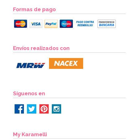
Formas de pago
Nordic Ware Blossom
Envíos realizados con
46,41€
50,45€
AÑADIR
Síguenos en
My Karamelli