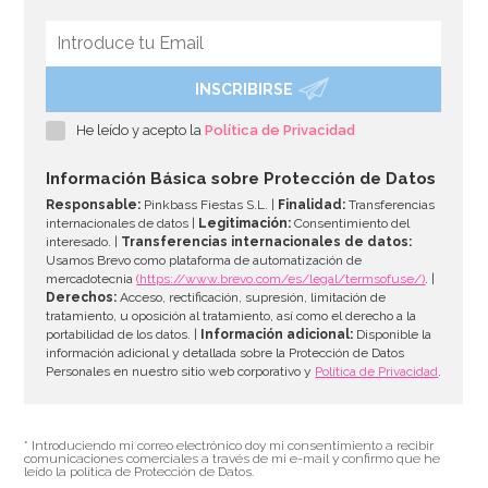
INSCRIBIRSE
Caja para Tartas 35,5 x 35,5 cm
He leído y acepto la
Política de Privacidad
4,95€
Información Básica sobre Protección de Datos
Responsable:
Pinkbass Fiestas S.L. |
Finalidad:
Transferencias
internacionales de datos |
Legitimación:
Consentimiento del
interesado. |
Transferencias internacionales de datos:
AÑADIR
Usamos Brevo como plataforma de automatización de
mercadotecnia
(https://www.brevo.com/es/legal/termsofuse/)
. |
Derechos:
Acceso, rectificación, supresión, limitación de
tratamiento, u oposición al tratamiento, así como el derecho a la
portabilidad de los datos. |
Información adicional:
Disponible la
información adicional y detallada sobre la Protección de Datos
Personales en nuestro sitio web corporativo y
Política de Privacidad
.
* Introduciendo mi correo electrónico doy mi consentimiento a recibir
comunicaciones comerciales a través de mi e-mail y confirmo que he
leído la política de Protección de Datos.