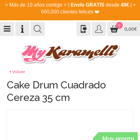
⭐
Más de 10 años contigo
⭐
|
Envío GRATIS
desde
49€
| +
600.000 clientes felices
❤️
0
0,00€
Volver
Cake Drum Cuadrado
Cereza 35 cm
Muy pronto