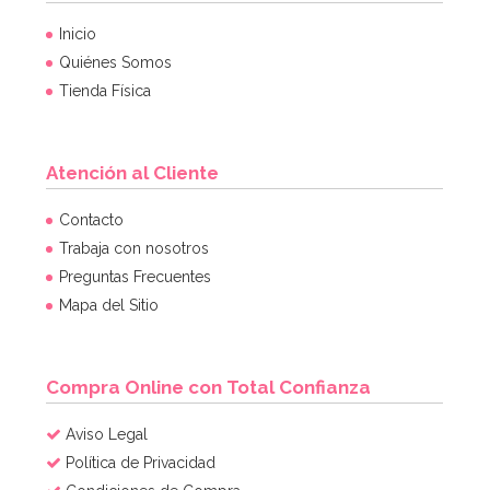
Inicio
Quiénes Somos
Tienda Física
Atención al Cliente
Molde Cuadrado 25 x 25 x 7,5 cm
Contacto
Trabaja con nosotros
Preguntas Frecuentes
19,75€
Mapa del Sitio
AÑADIR
Compra Online con Total Confianza
Aviso Legal
Política de Privacidad