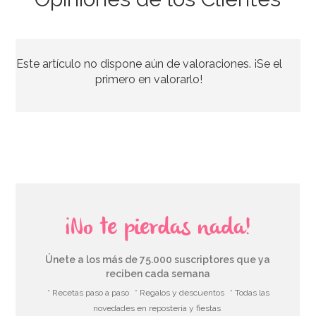
Preparado para Red Velvet 1 Kg - Funcakes
Este artículo no dispone aún de valoraciones. ¡Se el
9,40€
primero en valorarlo!
AÑADIR
¡No te pierdas nada!
Únete a los más de 75.000 suscriptores que ya
reciben cada semana
* Recetas paso a paso
* Regalos y descuentos
* Todas las
novedades en repostería y fiestas