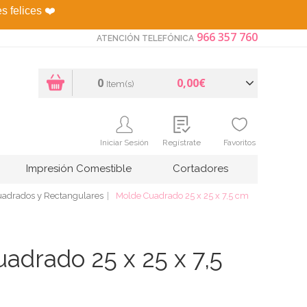
es felices
❤️
966 357 760
ATENCIÓN TELEFÓNICA
0
0,00€
Item(s)
Iniciar Sesión
Regístrate
Favoritos
Impresión Comestible
Cortadores
uadrados y Rectangulares
Molde Cuadrado 25 x 25 x 7,5 cm
adrado 25 x 25 x 7,5