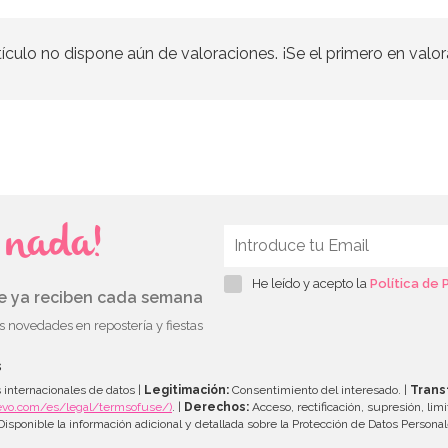
tículo no dispone aún de valoraciones. ¡Se el primero en valor
s nada!
He leído y acepto la
Política de 
ue ya reciben cada semana
as novedades en repostería y fiestas
s
 internacionales de datos |
Legitimación:
Consentimiento del interesado. |
Trans
evo.com/es/legal/termsofuse/)
. |
Derechos:
Acceso, rectificación, supresión, limi
isponible la información adicional y detallada sobre la Protección de Datos Persona