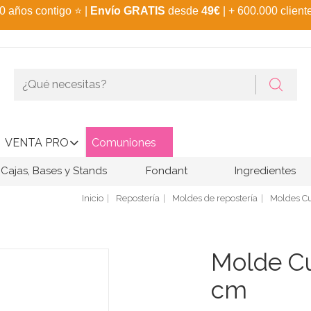
0 años contigo
⭐
|
Envío GRATIS
desde
49€
| + 600.000 client
VENTA PRO
Comuniones
Cajas, Bases y Stands
Fondant
Ingredientes
Inicio
Repostería
Moldes de repostería
Moldes C
Molde Cu
cm