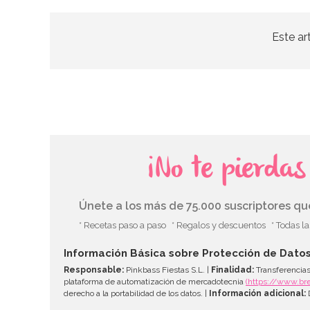
Este ar
¡No te pierda
Únete a los más de 75.000 suscriptores q
* Recetas paso a paso
* Regalos y descuentos
* Todas l
Información Básica sobre Protección de Dato
Responsable:
Pinkbass Fiestas S.L. |
Finalidad:
Transferencias
plataforma de automatización de mercadotecnia
(https://www.br
derecho a la portabilidad de los datos. |
Información adicional:
D