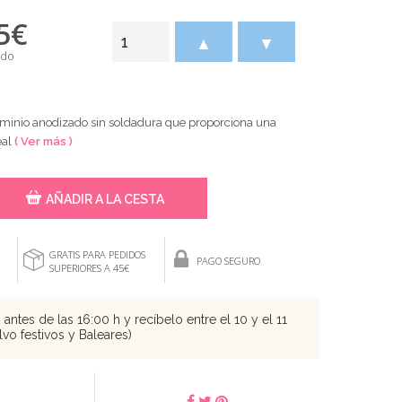
5
€
▲
▼
ido
uminio anodizado sin soldadura que proporciona una
eal
( Ver más )
AÑADIR A LA CESTA
GRATIS PARA PEDIDOS
PAGO SEGURO
SUPERIORES A 45€
antes de las 16:00 h y recíbelo entre el 10 y el 11
vo festivos y Baleares)