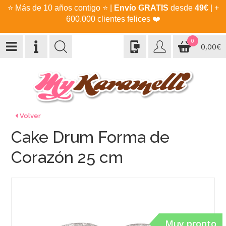
⭐
Más de 10 años contigo
⭐
|
Envío GRATIS
desde
49€
| +
600.000 clientes felices
❤️
0
0,00€
Volver
Cake Drum Forma de
Corazón 25 cm
Muy pronto