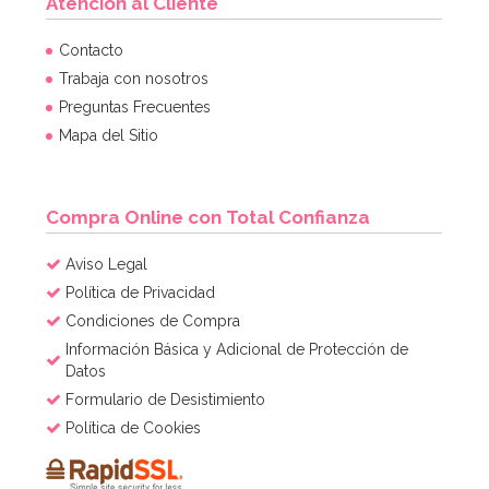
Atención al Cliente
Molde Plástico Cerebro 19,5 cm
Contacto
Trabaja con nosotros
Preguntas Frecuentes
3,95€
4,95€
Mapa del Sitio
AÑADIR
Compra Online con Total Confianza
Aviso Legal
Política de Privacidad
Condiciones de Compra
Información Básica y Adicional de Protección de
Datos
Formulario de Desistimiento
Política de Cookies