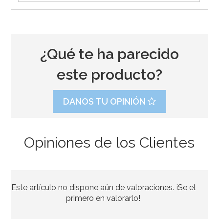
¿Qué te ha parecido
este producto?
DANOS TU OPINIÓN
Opiniones de los Clientes
Molde de Silicona Bombillas
Este artículo no dispone aún de valoraciones. ¡Se el
11,50€
primero en valorarlo!