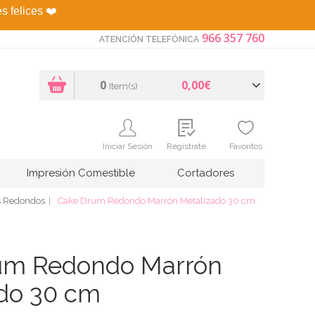
es felices
❤️
966 357 760
ATENCIÓN TELEFÓNICA
0
0,00€
Item(s)
Iniciar Sesión
Regístrate
Favoritos
Impresión Comestible
Cortadores
s Redondos
Cake Drum Redondo Marrón Metalizado 30 cm
um Redondo Marrón
do 30 cm