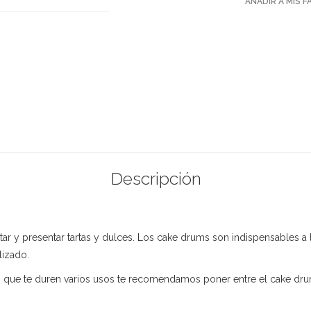
AÑADIR A MIS 
Descripción
ar y presentar tartas y dulces. Los cake drums son indispensables a 
lizado.
es que te duren varios usos te recomendamos poner entre el cake drum