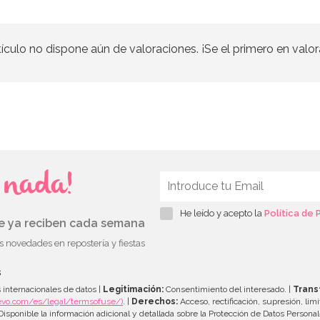
tículo no dispone aún de valoraciones. ¡Se el primero en valor
s nada!
He leído y acepto la
Política de 
ue ya reciben cada semana
as novedades en repostería y fiestas
s
 internacionales de datos |
Legitimación:
Consentimiento del interesado. |
Trans
evo.com/es/legal/termsofuse/)
. |
Derechos:
Acceso, rectificación, supresión, limi
isponible la información adicional y detallada sobre la Protección de Datos Persona