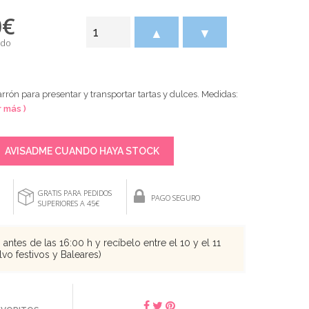
0
€
▲
▼
ido
rón para presentar y transportar tartas y dulces. Medidas:
r más )
AVISADME CUANDO HAYA STOCK
GRATIS PARA PEDIDOS
PAGO SEGURO
SUPERIORES A 45€
antes de las 16:00 h y recíbelo entre el 10 y el 11
vo festivos y Baleares)