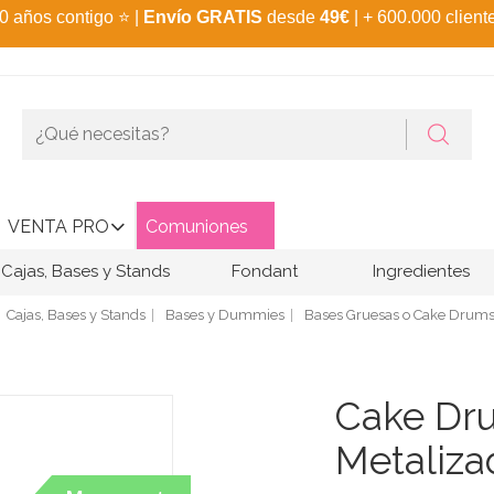
0 años contigo
⭐
|
Envío GRATIS
desde
49€
| + 600.000 client
VENTA PRO
Comuniones
Cajas, Bases y Stands
Fondant
Ingredientes
Cajas, Bases y Stands
Bases y Dummies
Bases Gruesas o Cake Drum
Cake Dr
Metaliza