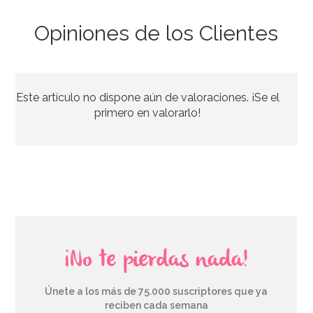
Opiniones de los Clientes
Set de 12 Pajitas Carnival
Este artículo no dispone aún de valoraciones. ¡Se el
4,49€
primero en valorarlo!
AÑADIR
¡No te pierdas nada!
Únete a los más de 75.000 suscriptores que ya
reciben cada semana