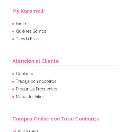
My Karamelli
Inicio
Quiénes Somos
Tienda Física
Atención al Cliente
Marco para Photocall inflable 70 cm
Contacto
Trabaja con nosotros
Preguntas Frecuentes
8,95€
Mapa del Sitio
AÑADIR
Compra Online con Total Confianza
Aviso Legal