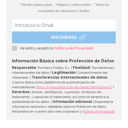
* Recetas paso a paso
* Regalos y descuentos
* Todas las
novedades en repostería y fiestas
INSCRIBIRSE
Molde Dora la Exploradora
He leído y acepto la
Política de Privacidad
15,95€
Información Básica sobre Protección de Datos
Responsable:
Pinkbass Fiestas S.L. |
Finalidad:
Transferencias
internacionales de datos |
Legitimación:
Consentimiento del
interesado. |
Transferencias internacionales de datos:
AÑADIR
Usamos Brevo como plataforma de automatización de
mercadotecnia
(https://www.brevo.com/es/legal/termsofuse/)
. |
Derechos:
Acceso, rectificación, supresión, limitación de
tratamiento, u oposición al tratamiento, así como el derecho a la
portabilidad de los datos. |
Información adicional:
Disponible la
información adicional y detallada sobre la Protección de Datos
Personales en nuestro sitio web corporativo y
Política de Privacidad
.