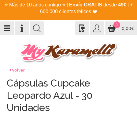
⭐
Más de 10 años contigo
⭐
|
Envío GRATIS
desde
49€
| +
600.000 clientes felices
❤️
0
0,00€
Volver
Cápsulas Cupcake
Leopardo Azul - 30
Unidades