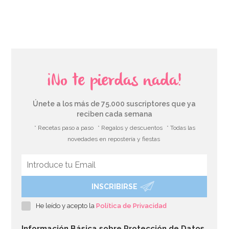
AÑADIR
¡No te pierdas nada!
Únete a los más de 75.000 suscriptores que ya
reciben cada semana
* Recetas paso a paso
* Regalos y descuentos
* Todas las
novedades en repostería y fiestas
INSCRIBIRSE
Boquilla PME hoja nº51 Estándar
He leído y acepto la
Política de Privacidad
3,35€
3,49€
Información Básica sobre Protección de Datos