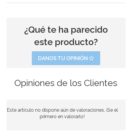
¿Qué te ha parecido
este producto?
DANOS TU OPINIÓN
Opiniones de los Clientes
Bombona de Helio para Globos Maxi
Este artículo no dispone aún de valoraciones. ¡Se el
54,55€
64,95€
primero en valorarlo!