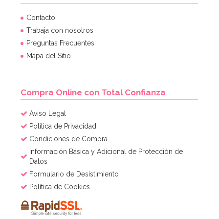
Juego de 6 bolas de papel Honeycomb
Contacto
Trabaja con nosotros
Preguntas Frecuentes
7,49€
Mapa del Sitio
AÑADIR
Compra Online con Total Confianza
Aviso Legal
Política de Privacidad
Condiciones de Compra
Información Básica y Adicional de Protección de
Datos
Formulario de Desistimiento
Política de Cookies