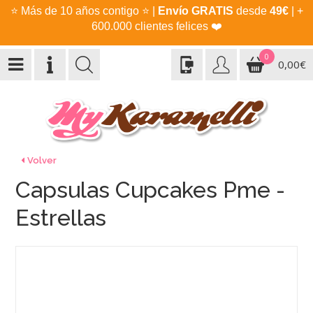
⭐
Más de 10 años contigo
⭐
|
Envío GRATIS
desde
49€
| +
600.000 clientes felices
❤️
0
0,00€
Volver
Capsulas Cupcakes Pme -
Estrellas