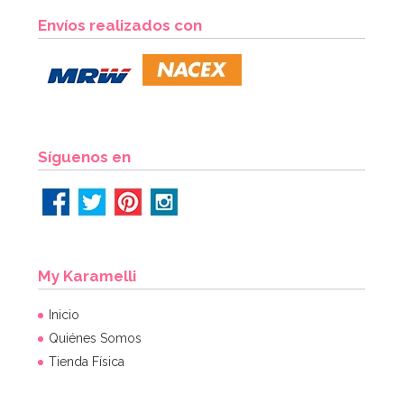
Nordic Ware Jubilee Bundt Pan
Envíos realizados con
50,04€
54,40€
AÑADIR
Síguenos en
My Karamelli
Inicio
Quiénes Somos
Tienda Física