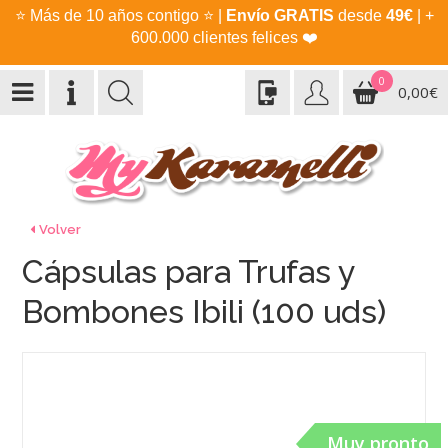
⭐
Más de 10 años contigo
⭐
|
Envío GRATIS
desde
49€
| +
600.000 clientes felices
❤️
0
0,00€
Volver
Cápsulas para Trufas y
Bombones Ibili (100 uds)
Muy pronto