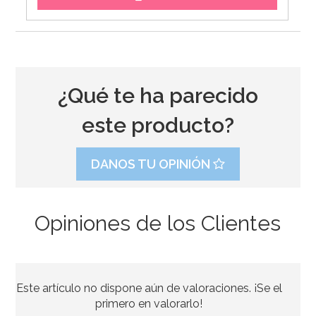
¿Qué te ha parecido
este producto?
DANOS TU OPINIÓN
Opiniones de los Clientes
Set de 4 Moldes de silicona Huevo
Este artículo no dispone aún de valoraciones. ¡Se el
7,95€
primero en valorarlo!