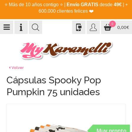
⭐
Más de 10 años contigo
⭐
|
Envío GRATIS
desde
49€
| +
600.000 clientes felices
❤️
0
0,00€
Volver
Cápsulas Spooky Pop
Pumpkin 75 unidades
Muy pronto