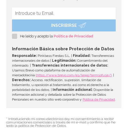
INSCRIBIRSE
Spray Desmoldante Profesional Dubor 600 ml
He leído y acepto la
Política de Privacidad
6,95€
Información Básica sobre Protección de Datos
Responsable:
Pinkbass Fiestas S.L. |
Finalidad:
Transferencias
internacionales de datos |
Legitimación:
Consentimiento del
interesado. |
Transferencias internacionales de datos:
AÑADIR
Usamos Brevo como plataforma de automatización de
mercadotecnia
(https://www.brevo.com/es/legal/termsofuse/)
. |
Derechos:
Acceso, rectificación, supresión, limitación de
tratamiento, u oposición al tratamiento, así como el derecho a la
portabilidad de los datos. |
Información adicional:
Disponible la
información adicional y detallada sobre la Protección de Datos
Personales en nuestro sitio web corporativo y
Política de Privacidad
.
* Introduciendo mi correo electrónico doy mi consentimiento a recibir
comunicaciones comerciales a través de mi e-mail y confirmo que he
leído la política de Protección de Datos.