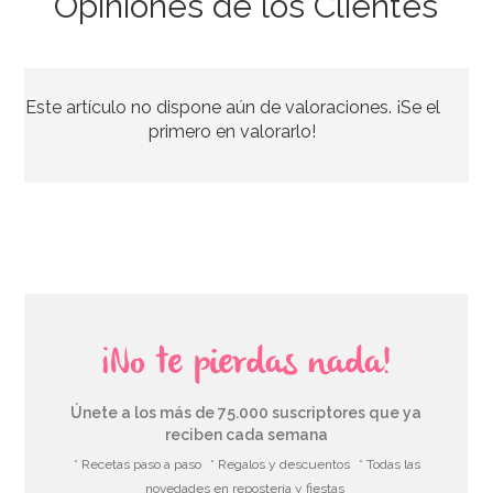
Opiniones de los Clientes
Mangas desechables de 35cm Profesionales 100 uds
Este artículo no dispone aún de valoraciones. ¡Se el
19,95€
primero en valorarlo!
AÑADIR
¡No te pierdas nada!
Únete a los más de 75.000 suscriptores que ya
reciben cada semana
* Recetas paso a paso
* Regalos y descuentos
* Todas las
novedades en repostería y fiestas