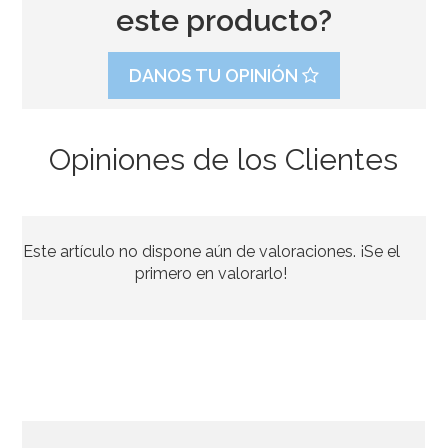
este producto?
DANOS TU OPINIÓN
Opiniones de los Clientes
Kit para Photocall Bigotes
Este artículo no dispone aún de valoraciones. ¡Se el
5,50€
primero en valorarlo!
AÑADIR