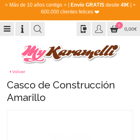
⭐
Más de 10 años contigo
⭐
|
Envío GRATIS
desde
49€
| +
600.000 clientes felices
❤️
0
0,00€
Volver
Casco de Construcción
Amarillo