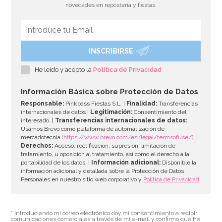
novedades en repostería y fiestas
INSCRIBIRSE
Rejilla Enfriadora Rectangular 25 cm x 40 cm
He leído y acepto la
Política de Privacidad
8,95€
Información Básica sobre Protección de Datos
Responsable:
Pinkbass Fiestas S.L. |
Finalidad:
Transferencias
internacionales de datos |
Legitimación:
Consentimiento del
interesado. |
Transferencias internacionales de datos:
AÑADIR
Usamos Brevo como plataforma de automatización de
mercadotecnia
(https://www.brevo.com/es/legal/termsofuse/)
. |
Derechos:
Acceso, rectificación, supresión, limitación de
tratamiento, u oposición al tratamiento, así como el derecho a la
portabilidad de los datos. |
Información adicional:
Disponible la
información adicional y detallada sobre la Protección de Datos
Personales en nuestro sitio web corporativo y
Política de Privacidad
.
* Introduciendo mi correo electrónico doy mi consentimiento a recibir
comunicaciones comerciales a través de mi e-mail y confirmo que he