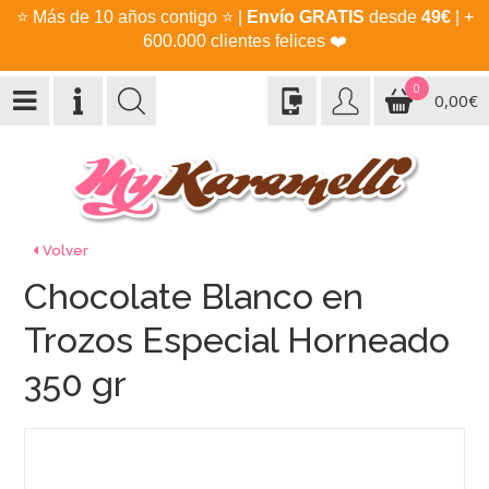
⭐
Más de 10 años contigo
⭐
|
Envío GRATIS
desde
49€
| +
600.000 clientes felices
❤️
0
0,00€
Volver
Chocolate Blanco en
Trozos Especial Horneado
350 gr