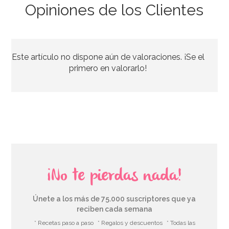
Opiniones de los Clientes
Preparado para Galletas 1 Kg - FunCakes
Este artículo no dispone aún de valoraciones. ¡Se el
6,95€
primero en valorarlo!
AÑADIR
¡No te pierdas nada!
Únete a los más de 75.000 suscriptores que ya
reciben cada semana
* Recetas paso a paso
* Regalos y descuentos
* Todas las