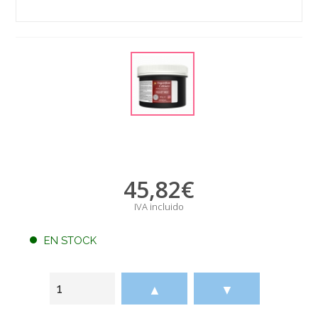
45,82
€
IVA incluido
EN STOCK
▲
▼