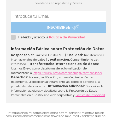
novedades en repostería y fiestas
INSCRIBIRSE
Regalos para piñata Shimmer y Shine
He leído y acepto la
Política de Privacidad
9,99€
17,99€
Información Básica sobre Protección de Datos
Responsable:
Pinkbass Fiestas S.L. |
Finalidad:
Transferencias
internacionales de datos |
Legitimación:
Consentimiento del
interesado. |
Transferencias internacionales de datos:
AÑADIR
Usamos Brevo como plataforma de automatización de
mercadotecnia
(https://www.brevo.com/es/legal/termsofuse/)
. |
Derechos:
Acceso, rectificación, supresión, limitación de
tratamiento, u oposición al tratamiento, así como el derecho a la
portabilidad de los datos. |
Información adicional:
Disponible la
información adicional y detallada sobre la Protección de Datos
Personales en nuestro sitio web corporativo y
Política de Privacidad
.
* Introduciendo mi correo electrónico doy mi consentimiento a recibir
comunicaciones comerciales a través de mi e-mail y confirmo que he