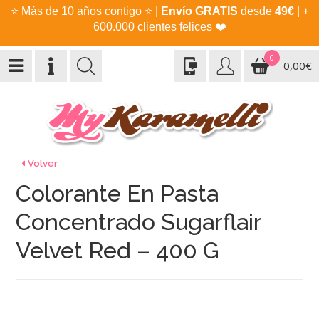
⭐
Más de 10 años contigo
⭐
|
Envío GRATIS
desde
49€
| +
600.000 clientes felices
❤️
0
0,00€
Volver
Colorante En Pasta
Concentrado Sugarflair
Velvet Red – 400 G