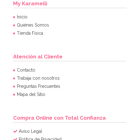
My Karamelli
Inicio
Quiénes Somos
Tienda Física
Atención al Cliente
Molde Plástico Cerebro 19,5 cm
Contacto
Trabaja con nosotros
Preguntas Frecuentes
3,95€
4,95€
Mapa del Sitio
AÑADIR
Compra Online con Total Confianza
Aviso Legal
Política de Privacidad