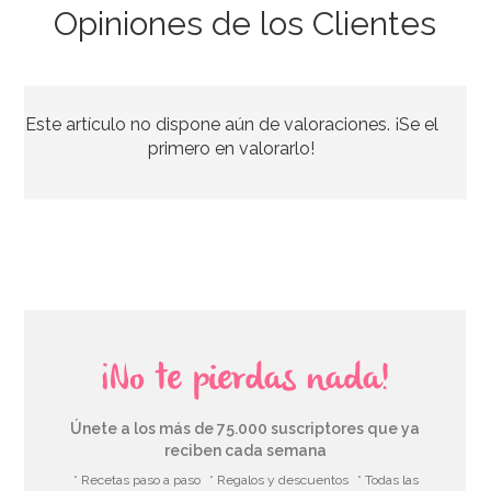
Opiniones de los Clientes
Molde de Silicona Gingerbread House & Santa
Este artículo no dispone aún de valoraciones. ¡Se el
6,95€
6,95€
primero en valorarlo!
AÑADIR
¡No te pierdas nada!
Únete a los más de 75.000 suscriptores que ya
reciben cada semana
* Recetas paso a paso
* Regalos y descuentos
* Todas las