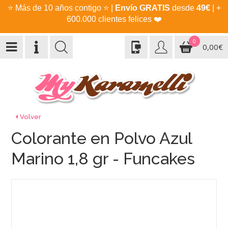
⭐
Más de 10 años contigo
⭐
|
Envío GRATIS
desde
49€
| +
600.000 clientes felices
❤️
0
0,00€
Volver
Colorante en Polvo Azul
Marino 1,8 gr - Funcakes