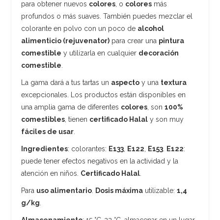
para obtener nuevos
colores
, o
colores
más
profundos o más suaves. También puedes mezclar el
colorante en polvo con un poco de
alcohol
alimenticio (rejuvenator)
para crear una
pintura
comestible
y utilizarla en cualquier
decoración
comestible
.
La gama dará a tus tartas un
aspecto
y una
textura
excepcionales. Los productos están disponibles en
una amplia gama de diferentes
colores
, son
100%
comestibles
, tienen
certificado Halal
y son muy
fáciles de usar
.
Ingredientes
: colorantes:
E133
,
E122
,
E153
.
E122
:
puede tener efectos negativos en la actividad y la
atención en niños.
Certificado Halal
.
Para
uso alimentario
.
Dosis máxima
utilizable:
1,4
g/kg
.
Almacenamiento
: 15 °C-22 °C, almacenar en un lugar