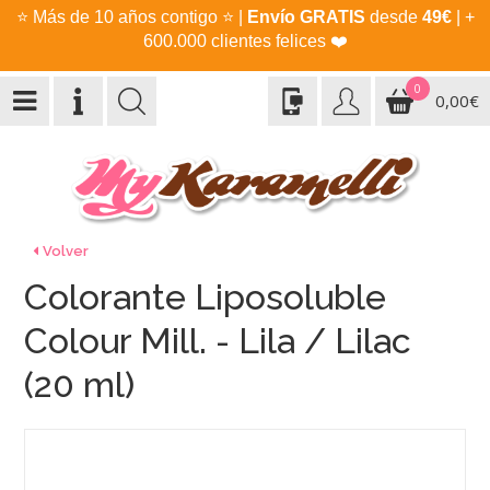
⭐
Más de 10 años contigo
⭐
|
Envío GRATIS
desde
49€
| +
600.000 clientes felices
❤️
0
0,00€
Volver
Colorante Liposoluble
Colour Mill. - Lila / Lilac
(20 ml)