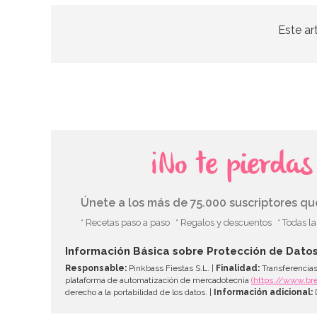
Este ar
¡No te pierda
Únete a los más de 75.000 suscriptores q
* Recetas paso a paso
* Regalos y descuentos
* Todas l
Información Básica sobre Protección de Dato
Responsable:
Pinkbass Fiestas S.L. |
Finalidad:
Transferencias
plataforma de automatización de mercadotecnia
(https://www.br
derecho a la portabilidad de los datos. |
Información adicional:
D