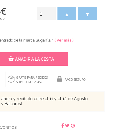
5
€
▲
▼
ido
entrado de la marca Sugarflair.
( Ver más )
AÑADIR A LA CESTA
GRATIS PARA PEDIDOS
PAGO SEGURO
SUPERIORES A 45€
ahora y recíbelo entre el 11 y el 12 de Agosto
s y Baleares)
FAVORITOS