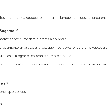
antes liposolubles (puedes encontrarlos también en nuestra tienda onli
Sugarflair?
amente sobre el fondant o crema a colorear.
previamente amasada, una vez que incorpores el colorante vuelve a am
la hasta integrar el colorante completamente.
nso puedes añadir más colorante en pasta pero utiliza siempre un palil
e si?
ores que desees.
o?