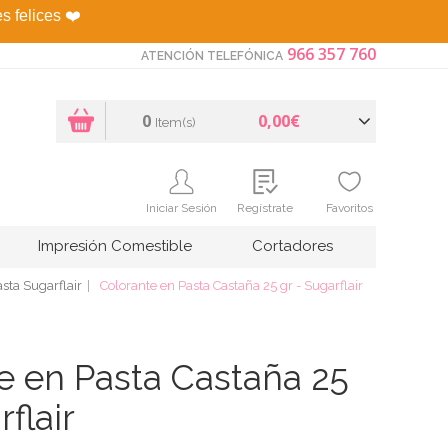
es felices
❤️
966 357 760
ATENCIÓN TELEFÓNICA
0
0,00€
Item(s)
Iniciar Sesión
Regístrate
Favoritos
Impresión Comestible
Cortadores
sta Sugarflair
Colorante en Pasta Castaña 25 gr - Sugarflair
e en Pasta Castaña 25
rflair