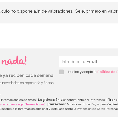
tículo no dispone aún de valoraciones. ¡Se el primero en valor
s nada!
He leído y acepto la
Política de 
ue ya reciben cada semana
as novedades en repostería y fiestas
s
 internacionales de datos |
Legitimación:
Consentimiento del interesado. |
Trans
evo.com/es/legal/termsofuse/)
. |
Derechos:
Acceso, rectificación, supresión, limi
isponible la información adicional y detallada sobre la Protección de Datos Persona