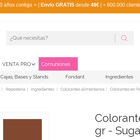
0 años contigo
⭐
|
Envío GRATIS
desde
49€
| + 600.000 client
VENTA PRO
Comuniones
Cajas, Bases y Stands
Fondant
Ingredientes
Repostería
Ingredientes
Colorantes alimentarios
Colorantes en Pa
Colorant
gr - Suga