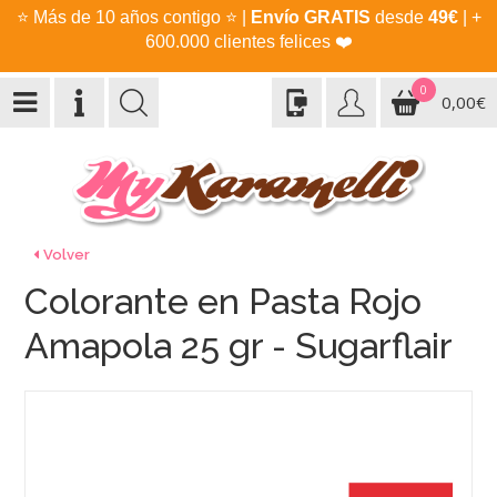
⭐
Más de 10 años contigo
⭐
|
Envío GRATIS
desde
49€
| +
600.000 clientes felices
❤️
0
0,00€
Volver
Colorante en Pasta Rojo
Amapola 25 gr - Sugarflair