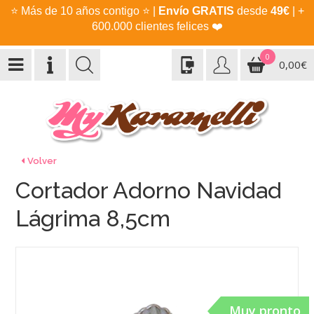
⭐
Más de 10 años contigo
⭐
|
Envío GRATIS
desde
49€
| +
600.000 clientes felices
❤️
0
0,00€
Volver
Cortador Adorno Navidad
Lágrima 8,5cm
Muy pronto