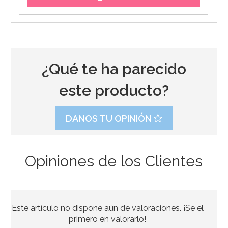
¿Qué te ha parecido
este producto?
DANOS TU OPINIÓN
Opiniones de los Clientes
Rejilla Enfriadora 45 cm x 30 cm
Este artículo no dispone aún de valoraciones. ¡Se el
7,25€
primero en valorarlo!