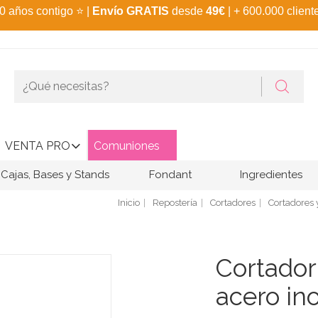
0 años contigo
⭐
|
Envío GRATIS
desde
49€
| + 600.000 client
VENTA PRO
Comuniones
Cajas, Bases y Stands
Fondant
Ingredientes
Inicio
Repostería
Cortadores
Cortadores 
Cortador
acero in