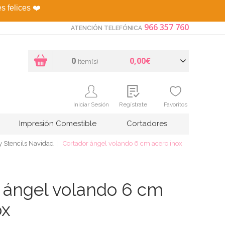
es felices
❤️
966 357 760
ATENCIÓN TELEFÓNICA
0
0,00€
Item(s)
Iniciar Sesión
Regístrate
Favoritos
Impresión Comestible
Cortadores
y Stencils Navidad
Cortador ángel volando 6 cm acero inox
 ángel volando 6 cm
ox