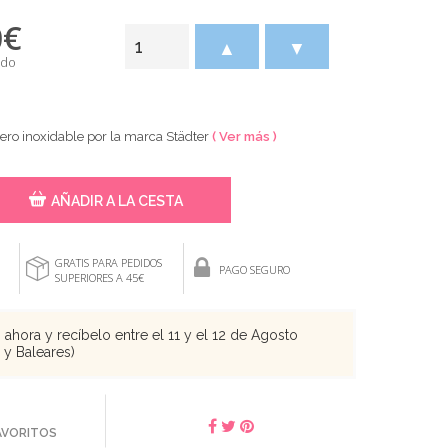
0
€
▲
▼
ido
cero inoxidable por la marca Städter
( Ver más )
AÑADIR A LA CESTA
GRATIS PARA PEDIDOS
PAGO SEGURO
SUPERIORES A 45€
ahora y recíbelo entre el 11 y el 12 de Agosto
s y Baleares)
FAVORITOS