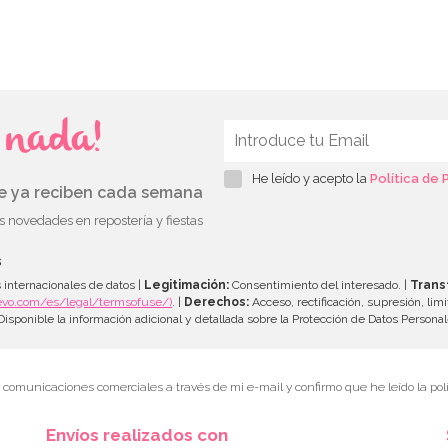
s nada!
He leído y acepto la
Política de 
ue ya reciben cada semana
as novedades en repostería y fiestas
s
 internacionales de datos |
Legitimación:
Consentimiento del interesado. |
Trans
evo.com/es/legal/termsofuse/)
. |
Derechos:
Acceso, rectificación, supresión, limi
isponible la información adicional y detallada sobre la Protección de Datos Persona
r comunicaciones comerciales a través de mi e-mail y confirmo que he leído la polí
Envíos realizados con