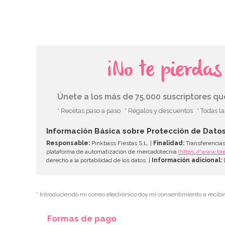
¡No te pierda
Únete a los más de 75.000 suscriptores q
* Recetas paso a paso
* Regalos y descuentos
* Todas l
Información Básica sobre Protección de Dato
Responsable:
Pinkbass Fiestas S.L. |
Finalidad:
Transferencias
plataforma de automatización de mercadotecnia
(https://www.br
derecho a la portabilidad de los datos. |
Información adicional:
D
* Introduciendo mi correo electrónico doy mi consentimiento a recibi
Formas de pago