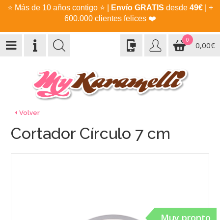
⭐
Más de 10 años contigo
⭐
|
Envío GRATIS
desde
49€
| +
600.000 clientes felices
❤️
0
0,00€
Volver
Cortador Círculo 7 cm
Muy pronto