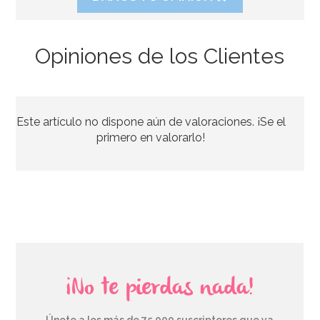
Opiniones de los Clientes
Preparado para Galletas 1 Kg - FunCakes
Este artículo no dispone aún de valoraciones. ¡Se el
6,95€
primero en valorarlo!
AÑADIR
¡No te pierdas nada!
Únete a los más de 75.000 suscriptores que ya