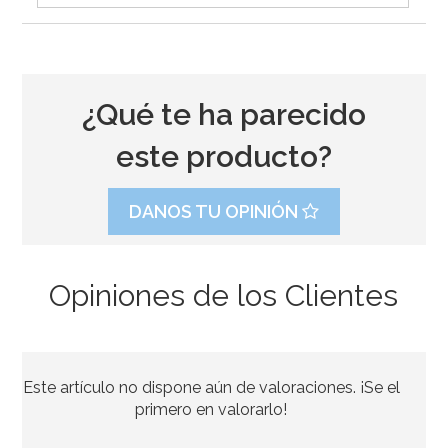
¿Qué te ha parecido
este producto?
DANOS TU OPINIÓN
Opiniones de los Clientes
Rodillo Joseph Joseph Multicolor 4 alturas
Este artículo no dispone aún de valoraciones. ¡Se el
29,95€
primero en valorarlo!