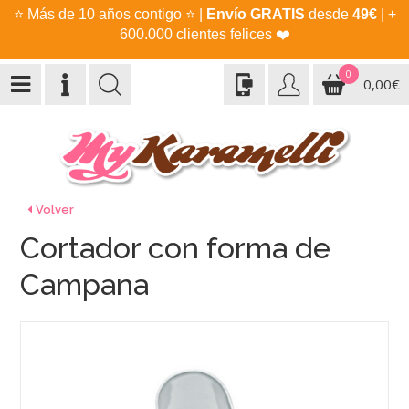
⭐
Más de 10 años contigo
⭐
|
Envío GRATIS
desde
49€
| +
600.000 clientes felices
❤️
0
0,00€
Volver
Cortador con forma de
Campana