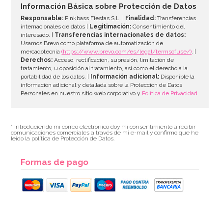
Información Básica sobre Protección de Datos
Responsable:
Pinkbass Fiestas S.L. |
Finalidad:
Transferencias
internacionales de datos |
Legitimación:
Consentimiento del
interesado. |
Transferencias internacionales de datos:
AÑADIR
Usamos Brevo como plataforma de automatización de
mercadotecnia
(https://www.brevo.com/es/legal/termsofuse/)
. |
Derechos:
Acceso, rectificación, supresión, limitación de
tratamiento, u oposición al tratamiento, así como el derecho a la
portabilidad de los datos. |
Información adicional:
Disponible la
información adicional y detallada sobre la Protección de Datos
Personales en nuestro sitio web corporativo y
Política de Privacidad
.
* Introduciendo mi correo electrónico doy mi consentimiento a recibir
comunicaciones comerciales a través de mi e-mail y confirmo que he
leído la política de Protección de Datos.
Formas de pago
Rejilla Enfriadora 45 cm x 30 cm