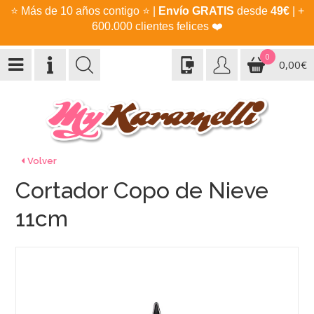
⭐
Más de 10 años contigo
⭐
|
Envío GRATIS
desde
49€
| +
600.000 clientes felices
❤️
0
0,00€
Volver
Cortador Copo de Nieve
11cm