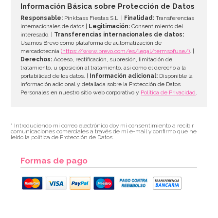
Información Básica sobre Protección de Datos
Responsable:
Pinkbass Fiestas S.L. |
Finalidad:
Transferencias
internacionales de datos |
Legitimación:
Consentimiento del
interesado. |
Transferencias internacionales de datos:
AÑADIR
Usamos Brevo como plataforma de automatización de
mercadotecnia
(https://www.brevo.com/es/legal/termsofuse/)
. |
Derechos:
Acceso, rectificación, supresión, limitación de
tratamiento, u oposición al tratamiento, así como el derecho a la
portabilidad de los datos. |
Información adicional:
Disponible la
información adicional y detallada sobre la Protección de Datos
Personales en nuestro sitio web corporativo y
Política de Privacidad
.
* Introduciendo mi correo electrónico doy mi consentimiento a recibir
comunicaciones comerciales a través de mi e-mail y confirmo que he
leído la política de Protección de Datos.
Formas de pago
Preparado para Galletas 1 Kg - FunCakes