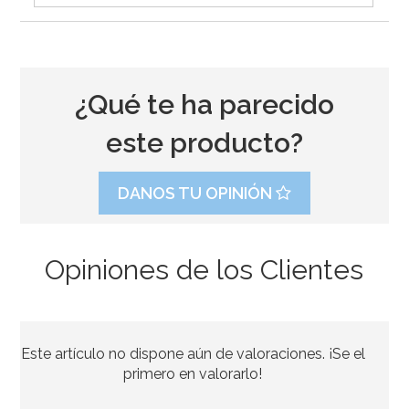
¿Qué te ha parecido
este producto?
DANOS TU OPINIÓN
Opiniones de los Clientes
Rodillo Joseph Joseph Multicolor 4 alturas
Este artículo no dispone aún de valoraciones. ¡Se el
29,95€
primero en valorarlo!