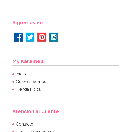
AÑADIR
Síguenos en
My Karamelli
Inicio
Quiénes Somos
Tienda Física
Atención al Cliente
Preparado para Galletas 500 gr - FunCakes
Contacto
Trabaja con nosotros