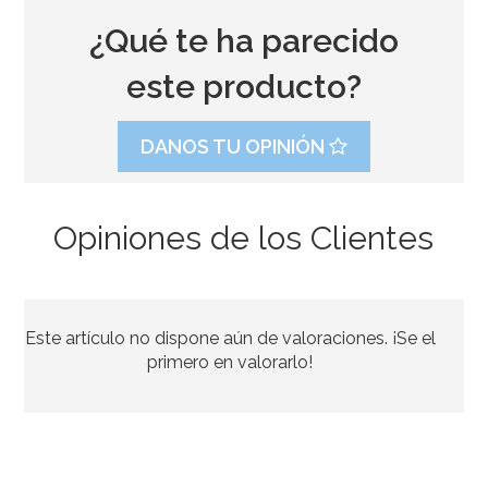
¿Qué te ha parecido
este producto?
DANOS TU OPINIÓN
Opiniones de los Clientes
Preparado para Galletas 1 Kg - FunCakes
Este artículo no dispone aún de valoraciones. ¡Se el
6,95€
primero en valorarlo!
AÑADIR