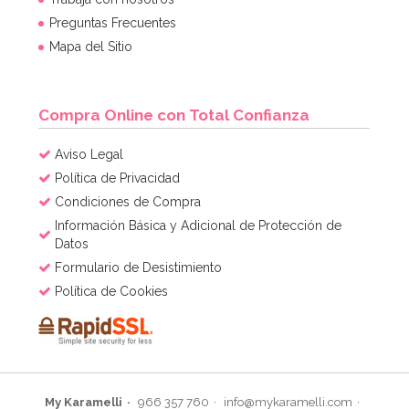
Preguntas Frecuentes
4,95€
Mapa del Sitio
AÑADIR
Compra Online con Total Confianza
Aviso Legal
Política de Privacidad
Condiciones de Compra
Información Básica y Adicional de Protección de
Datos
Formulario de Desistimiento
Política de Cookies
My Karamelli
966 357 760
info@mykaramelli.com