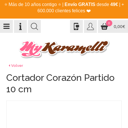
⭐
Más de 10 años contigo
⭐
|
Envío GRATIS
desde
49€
| +
600.000 clientes felices
❤️
0
0,00€
Volver
Cortador Corazón Partido
10 cm