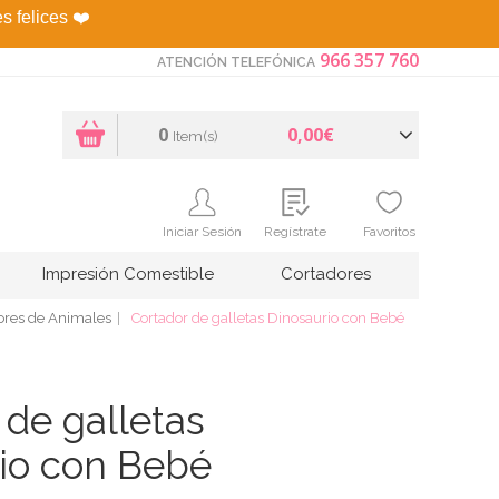
es felices
❤️
966 357 760
ATENCIÓN TELEFÓNICA
0
0,00€
Item(s)
Iniciar Sesión
Regístrate
Favoritos
Impresión Comestible
Cortadores
ores de Animales
Cortador de galletas Dinosaurio con Bebé
 de galletas
io con Bebé