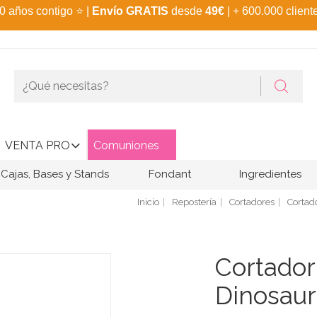
0 años contigo
⭐
|
Envío GRATIS
desde
49€
| + 600.000 client
VENTA PRO
Comuniones
Cajas, Bases y Stands
Fondant
Ingredientes
Inicio
Repostería
Cortadores
Cortad
Cortador
Dinosaur