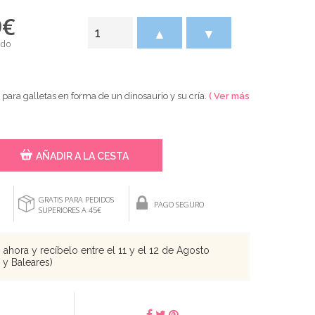
9
€
▲
▼
ido
para galletas en forma de un dinosaurio y su cría.
( Ver más
AÑADIR A LA CESTA
GRATIS PARA PEDIDOS
PAGO SEGURO
SUPERIORES A 45€
ahora y recíbelo entre el 11 y el 12 de Agosto
s y Baleares)