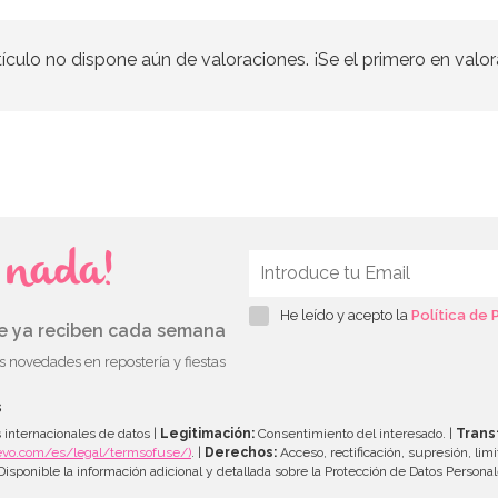
tículo no dispone aún de valoraciones. ¡Se el primero en valor
s nada!
He leído y acepto la
Política de 
ue ya reciben cada semana
as novedades en repostería y fiestas
s
 internacionales de datos |
Legitimación:
Consentimiento del interesado. |
Trans
evo.com/es/legal/termsofuse/)
. |
Derechos:
Acceso, rectificación, supresión, limi
isponible la información adicional y detallada sobre la Protección de Datos Persona