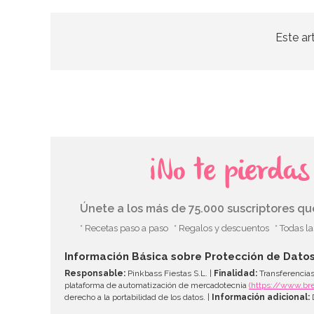
Este ar
¡No te pierda
Únete a los más de 75.000 suscriptores q
* Recetas paso a paso
* Regalos y descuentos
* Todas l
Información Básica sobre Protección de Dato
Responsable:
Pinkbass Fiestas S.L. |
Finalidad:
Transferencias
plataforma de automatización de mercadotecnia
(https://www.br
derecho a la portabilidad de los datos. |
Información adicional:
D