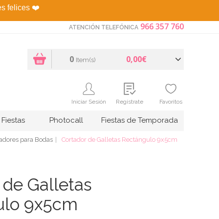
es felices
❤️
966 357 760
ATENCIÓN TELEFÓNICA
0
0,00€
Item(s)
Iniciar Sesión
Regístrate
Favoritos
Fiestas
Photocall
Fiestas de Temporada
tadores para Bodas
Cortador de Galletas Rectángulo 9x5cm
 de Galletas
ulo 9x5cm