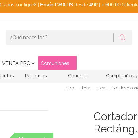
0 años contigo
⭐
|
Envío GRATIS
desde
49€
| + 600.000 client
VENTA PRO
Comuniones
ientos
Pegatinas
Chuches
Cumpleaños y 
Inicio
Fiesta
Bodas
Moldes y Cor
Cortador
Rectáng