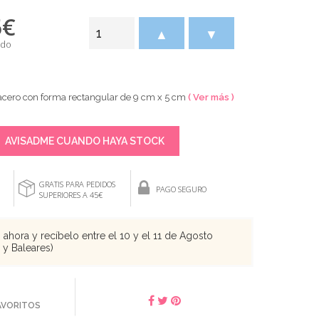
5
€
▲
▼
ido
 acero con forma rectangular de 9 cm x 5 cm
( Ver más )
AVISADME CUANDO HAYA STOCK
GRATIS PARA PEDIDOS
PAGO SEGURO
SUPERIORES A 45€
ahora y recíbelo entre el 10 y el 11 de Agosto
s y Baleares)
FAVORITOS