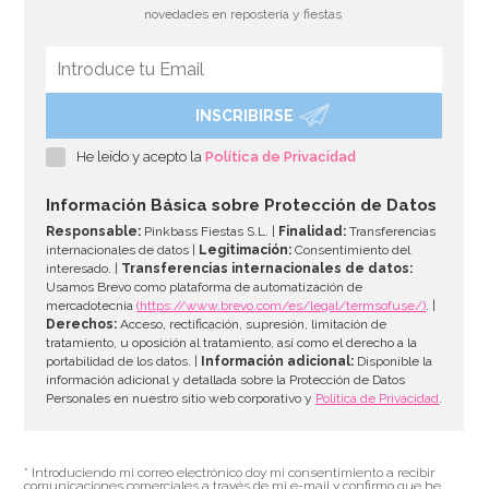
novedades en repostería y fiestas
INSCRIBIRSE
Preparado para Galletas 500 gr - FunCakes
He leído y acepto la
Política de Privacidad
4,95€
Información Básica sobre Protección de Datos
Responsable:
Pinkbass Fiestas S.L. |
Finalidad:
Transferencias
internacionales de datos |
Legitimación:
Consentimiento del
interesado. |
Transferencias internacionales de datos:
AÑADIR
Usamos Brevo como plataforma de automatización de
mercadotecnia
(https://www.brevo.com/es/legal/termsofuse/)
. |
Derechos:
Acceso, rectificación, supresión, limitación de
tratamiento, u oposición al tratamiento, así como el derecho a la
portabilidad de los datos. |
Información adicional:
Disponible la
información adicional y detallada sobre la Protección de Datos
Personales en nuestro sitio web corporativo y
Política de Privacidad
.
* Introduciendo mi correo electrónico doy mi consentimiento a recibir
comunicaciones comerciales a través de mi e-mail y confirmo que he