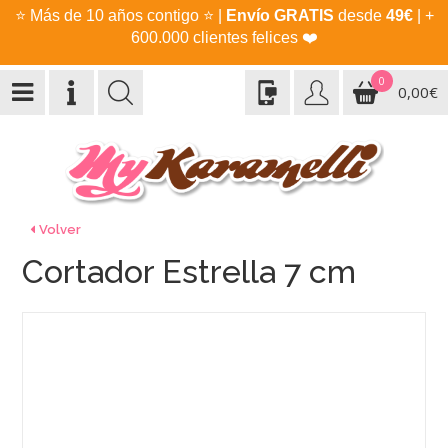
⭐
Más de 10 años contigo
⭐
|
Envío GRATIS
desde
49€
| +
600.000 clientes felices
❤️
0
0,00€
Volver
Cortador Estrella 7 cm