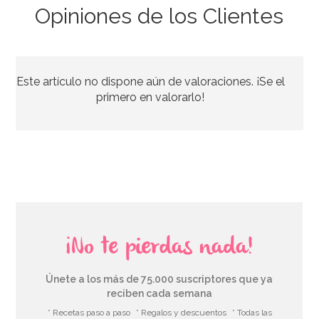
Opiniones de los Clientes
Rodillo Joseph Joseph Multicolor 4 alturas
Este artículo no dispone aún de valoraciones. ¡Se el
29,95€
primero en valorarlo!
AÑADIR
¡No te pierdas nada!
Únete a los más de 75.000 suscriptores que ya
reciben cada semana
* Recetas paso a paso
* Regalos y descuentos
* Todas las