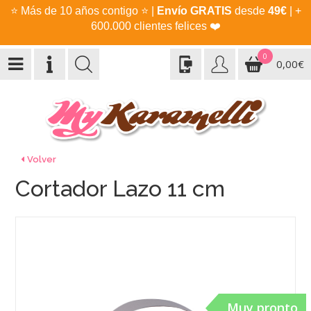
⭐
Más de 10 años contigo
⭐
|
Envío GRATIS
desde
49€
| +
600.000 clientes felices
❤️
0
0,00€
Volver
Cortador Lazo 11 cm
Muy pronto