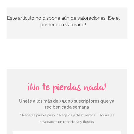
Globo de Foil Lazo Rosa
Este artículo no dispone aún de valoraciones. ¡Se el
6,95€
primero en valorarlo!
AÑADIR
¡No te pierdas nada!
Únete a los más de 75.000 suscriptores que ya
reciben cada semana
* Recetas paso a paso
* Regalos y descuentos
* Todas las
novedades en repostería y fiestas