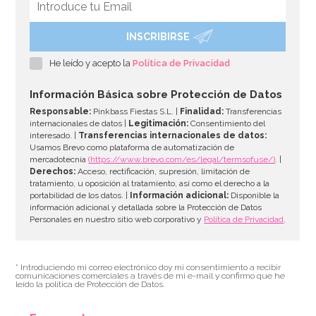
INSCRIBIRSE
Preparado para Galletas 1 Kg - FunCakes
He leído y acepto la
Política de Privacidad
6,95€
Información Básica sobre Protección de Datos
Responsable:
Pinkbass Fiestas S.L. |
Finalidad:
Transferencias
internacionales de datos |
Legitimación:
Consentimiento del
interesado. |
Transferencias internacionales de datos:
AÑADIR
Usamos Brevo como plataforma de automatización de
mercadotecnia
(https://www.brevo.com/es/legal/termsofuse/)
. |
Derechos:
Acceso, rectificación, supresión, limitación de
tratamiento, u oposición al tratamiento, así como el derecho a la
portabilidad de los datos. |
Información adicional:
Disponible la
información adicional y detallada sobre la Protección de Datos
Personales en nuestro sitio web corporativo y
Política de Privacidad
.
* Introduciendo mi correo electrónico doy mi consentimiento a recibir
comunicaciones comerciales a través de mi e-mail y confirmo que he
leído la política de Protección de Datos.