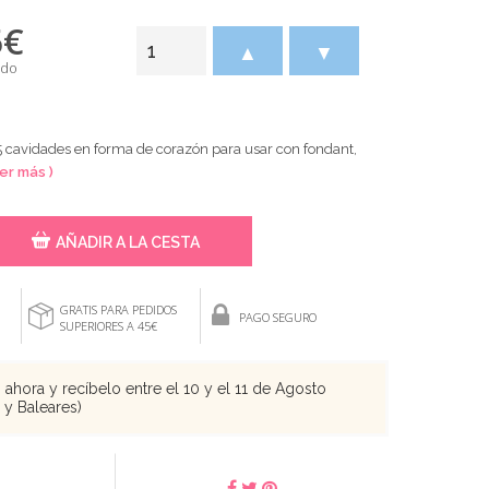
5
€
▲
▼
ido
5 cavidades en forma de corazón para usar con fondant,
Ver más )
AÑADIR A LA CESTA
GRATIS PARA PEDIDOS
PAGO SEGURO
SUPERIORES A 45€
ahora y recíbelo entre el 10 y el 11 de Agosto
s y Baleares)