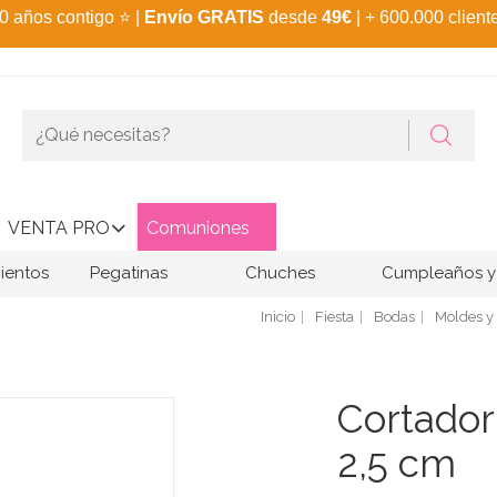
0 años contigo
⭐
|
Envío GRATIS
desde
49€
| + 600.000 client
VENTA PRO
Comuniones
ientos
Pegatinas
Chuches
Cumpleaños y 
Inicio
Fiesta
Bodas
Moldes y
Cortador
2,5 cm