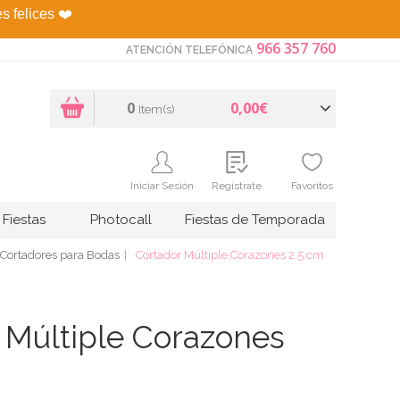
es felices
❤️
966 357 760
ATENCIÓN TELEFÓNICA
0
0,00€
Item(s)
Iniciar Sesión
Regístrate
Favoritos
Fiestas
Photocall
Fiestas de Temporada
 Cortadores para Bodas
Cortador Múltiple Corazones 2,5 cm
 Múltiple Corazones