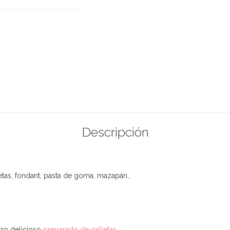
Descripción
etas, fondant, pasta de goma, mazapán…
stro delicioso
preparado de galletas
.