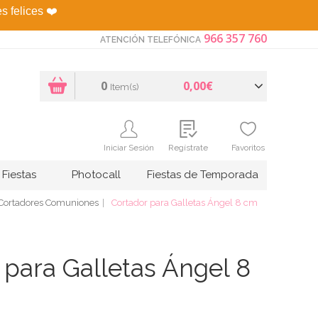
es felices
❤️
966 357 760
ATENCIÓN TELEFÓNICA
0
0,00€
Item(s)
Iniciar Sesión
Regístrate
Favoritos
Fiestas
Photocall
Fiestas de Temporada
Cortadores Comuniones
Cortador para Galletas Ángel 8 cm
 para Galletas Ángel 8