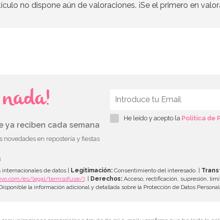
tículo no dispone aún de valoraciones. ¡Se el primero en valor
s nada!
He leído y acepto la
Política de 
ue ya reciben cada semana
as novedades en repostería y fiestas
s
 internacionales de datos |
Legitimación:
Consentimiento del interesado. |
Trans
evo.com/es/legal/termsofuse/)
. |
Derechos:
Acceso, rectificación, supresión, limi
isponible la información adicional y detallada sobre la Protección de Datos Persona