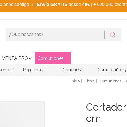
0 años contigo
⭐
|
Envío GRATIS
desde
49€
| + 600.000 client
VENTA PRO
Comuniones
ientos
Pegatinas
Chuches
Cumpleaños y 
Inicio
Fiesta
Comuniones
Cortador
cm