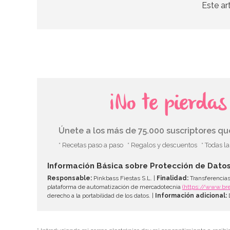
Este ar
¡No te pierda
Únete a los más de 75.000 suscriptores q
* Recetas paso a paso
* Regalos y descuentos
* Todas l
Información Básica sobre Protección de Dato
Responsable:
Pinkbass Fiestas S.L. |
Finalidad:
Transferencias
plataforma de automatización de mercadotecnia
(https://www.br
derecho a la portabilidad de los datos. |
Información adicional:
D