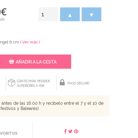
0
€
▲
▼
ido
 Ángel 8 cm
( Ver más )
AÑADIR A LA CESTA
GRATIS PARA PEDIDOS
PAGO SEGURO
SUPERIORES A 45€
antes de las 16:00 h y recíbelo entre el 7 y el 10 de
festivos y Baleares)
FAVORITOS