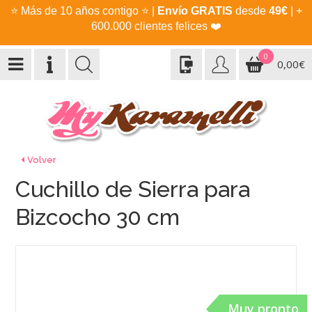
⭐
Más de 10 años contigo
⭐
|
Envío GRATIS
desde
49€
| +
600.000 clientes felices
❤️
0
0,00€
Volver
Cuchillo de Sierra para
Bizcocho 30 cm
Muy pronto