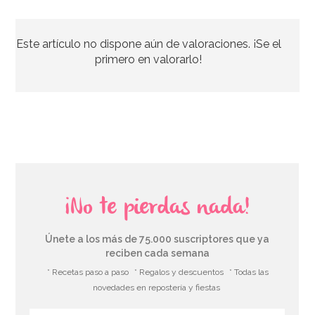
Spray Desmoldante Profesional Dubor 600 ml
Este artículo no dispone aún de valoraciones. ¡Se el
6,95€
primero en valorarlo!
AÑADIR
¡No te pierdas nada!
Únete a los más de 75.000 suscriptores que ya
reciben cada semana
* Recetas paso a paso
* Regalos y descuentos
* Todas las
novedades en repostería y fiestas