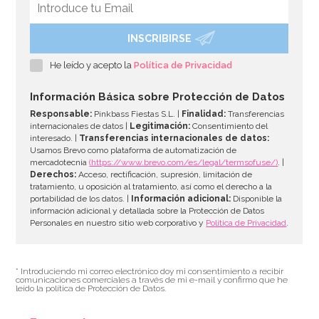
INSCRIBIRSE
Juego de Rejilla y Molde para Bañar Dulces Wilton
He leído y acepto la
Política de Privacidad
14,95€
Información Básica sobre Protección de Datos
Responsable:
Pinkbass Fiestas S.L. |
Finalidad:
Transferencias
internacionales de datos |
Legitimación:
Consentimiento del
interesado. |
Transferencias internacionales de datos:
AÑADIR
Usamos Brevo como plataforma de automatización de
mercadotecnia
(https://www.brevo.com/es/legal/termsofuse/)
. |
Derechos:
Acceso, rectificación, supresión, limitación de
tratamiento, u oposición al tratamiento, así como el derecho a la
portabilidad de los datos. |
Información adicional:
Disponible la
información adicional y detallada sobre la Protección de Datos
Personales en nuestro sitio web corporativo y
Política de Privacidad
.
* Introduciendo mi correo electrónico doy mi consentimiento a recibir
comunicaciones comerciales a través de mi e-mail y confirmo que he
leído la política de Protección de Datos.