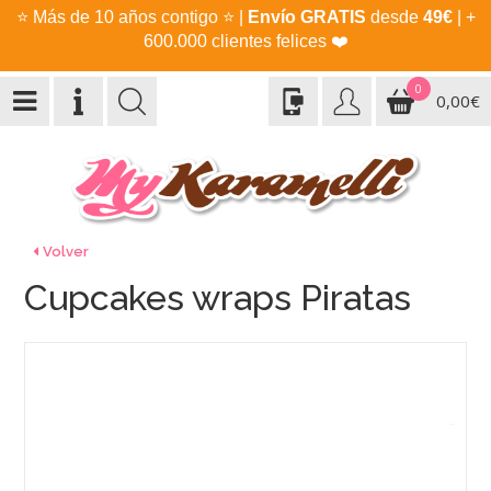
⭐
Más de 10 años contigo
⭐
|
Envío GRATIS
desde
49€
| +
600.000 clientes felices
❤️
0
0,00€
Volver
Cupcakes wraps Piratas