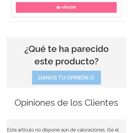
AÑADIR
¿Qué te ha parecido
este producto?
DANOS TU OPINIÓN
Opiniones de los Clientes
Vela de Cumpleaños Branch 2D Trolls
Este artículo no dispone aún de valoraciones. ¡Se el
3,50€