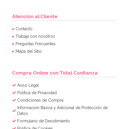
Atención al Cliente
Set de 12 Pajitas Carnival
Contacto
Trabaja con nosotros
Preguntas Frecuentes
4,49€
Mapa del Sitio
AÑADIR
Compra Online con Total Confianza
Aviso Legal
Política de Privacidad
Condiciones de Compra
Información Básica y Adicional de Protección de
Datos
Formulario de Desistimiento
Política de Cookies