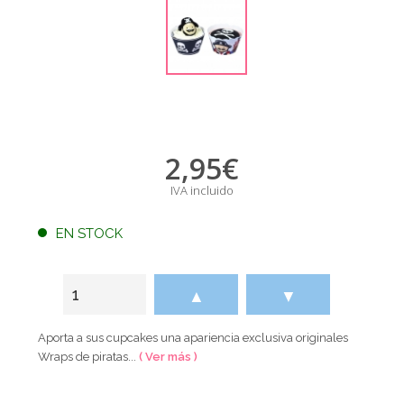
2,95
€
IVA incluido
EN STOCK
▲
▼
Aporta a sus cupcakes una apariencia exclusiva originales
Wraps de piratas...
( Ver más )