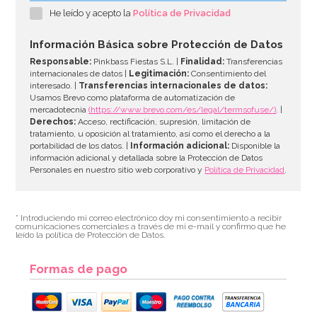
He leído y acepto la
Política de Privacidad
27,01€
32,95€
Información Básica sobre Protección de Datos
Responsable:
Pinkbass Fiestas S.L. |
Finalidad:
Transferencias
internacionales de datos |
Legitimación:
Consentimiento del
interesado. |
Transferencias internacionales de datos:
AÑADIR
Usamos Brevo como plataforma de automatización de
mercadotecnia
(https://www.brevo.com/es/legal/termsofuse/)
. |
Derechos:
Acceso, rectificación, supresión, limitación de
tratamiento, u oposición al tratamiento, así como el derecho a la
portabilidad de los datos. |
Información adicional:
Disponible la
información adicional y detallada sobre la Protección de Datos
Personales en nuestro sitio web corporativo y
Política de Privacidad
.
* Introduciendo mi correo electrónico doy mi consentimiento a recibir
comunicaciones comerciales a través de mi e-mail y confirmo que he
leído la política de Protección de Datos.
Formas de pago