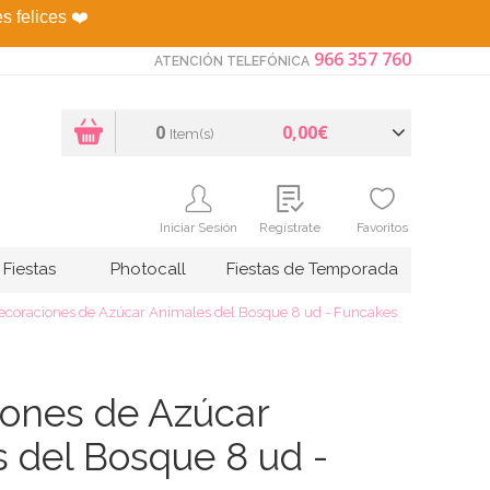
es felices
❤️
966 357 760
ATENCIÓN TELEFÓNICA
0
0,00€
Item(s)
Iniciar Sesión
Regístrate
Favoritos
Fiestas
Photocall
Fiestas de Temporada
ecoraciones de Azúcar Animales del Bosque 8 ud - Funcakes
ones de Azúcar
 del Bosque 8 ud -