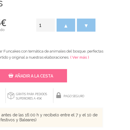
s
5
€
▲
▼
ido
r Funcakes con temática de animales del bosque, perfectas
rtido y original a nuestras elaboraciones.
( Ver más )
AÑADIR A LA CESTA
GRATIS PARA PEDIDOS
PAGO SEGURO
SUPERIORES A 45€
antes de las 16:00 h y recíbelo entre el 7 y el 10 de
festivos y Baleares)