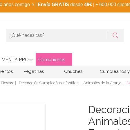
0 años contigo
⭐
|
Envío GRATIS
desde
49€
| + 600.000 client
VENTA PRO
Comuniones
ientos
Pegatinas
Chuches
Cumpleaños y 
 Fiestas
Decoración Cumpleaños Infantiles
Animales de la Granja
D
Decoraci
Animales