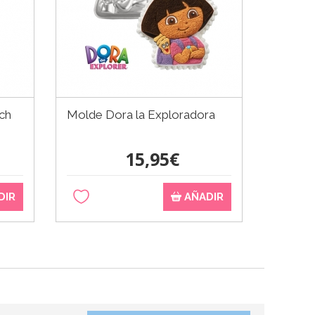
ch
Molde Dora la Exploradora
Botelli
0,5 Lt
15,95€
DIR
AÑADIR