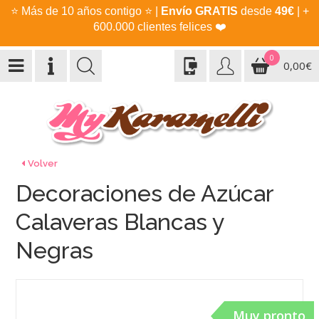
⭐
Más de 10 años contigo
⭐
|
Envío GRATIS
desde
49€
| +
600.000 clientes felices
❤️
0
0,00€
Volver
Decoraciones de Azúcar
Calaveras Blancas y
Negras
Muy pronto