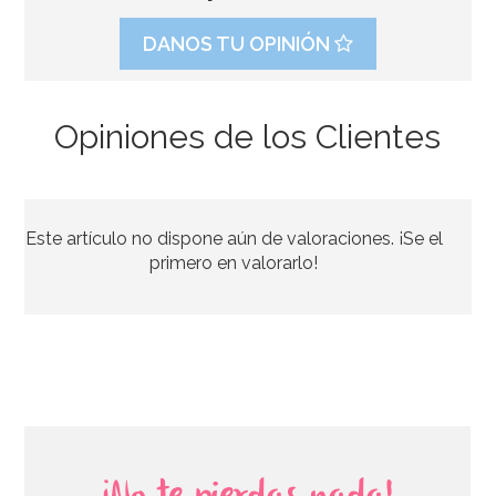
DANOS TU OPINIÓN
Opiniones de los Clientes
Mantel plástico Noche de Miedo Halloween
Este artículo no dispone aún de valoraciones. ¡Se el
2,95€
primero en valorarlo!
AÑADIR