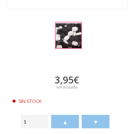
3,95
€
IVA incluido
SIN STOCK
▲
▼