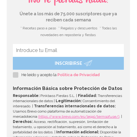
¡No te pierdas nada!
Únete a los más de 75.000 suscriptores que ya
reciben cada semana
* Recetas paso a paso
* Regalos y descuentos
* Todas las
novedades en repostería y fiestas
INSCRIBIRSE
Globos Noche de Miedo Halloween
He leído y acepto la
Política de Privacidad
2,90€
Información Básica sobre Protección de Datos
Responsable:
Pinkbass Fiestas S.L. |
Finalidad:
Transferencias
internacionales de datos |
Legitimación:
Consentimiento del
interesado. |
Transferencias internacionales de datos:
AÑADIR
Usamos Brevo como plataforma de automatización de
mercadotecnia
(https://www.brevo.com/es/legal/termsofuse/)
. |
Derechos:
Acceso, rectificación, supresión, limitación de
tratamiento, u oposición al tratamiento, así como el derecho a la
portabilidad de los datos. |
Información adicional:
Disponible la