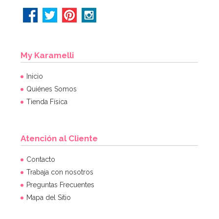
My Karamelli
Inicio
Quiénes Somos
Tienda Física
Atención al Cliente
Platos Noche de Miedo Halloween 18cm
Contacto
Trabaja con nosotros
Preguntas Frecuentes
3,00€
Mapa del Sitio