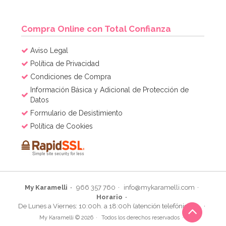
AÑADIR
Compra Online con Total Confianza
Aviso Legal
Política de Privacidad
Condiciones de Compra
Información Básica y Adicional de Protección de
Datos
Formulario de Desistimiento
Política de Cookies
My Karamelli
966 357 760
info@mykaramelli.com
Horario
Piñata Patrulla Modelo B 40 cm
De Lunes a Viernes: 10:00h. a 18:00h (atención telefónica)
My Karamelli © 2026
Todos los derechos reservados