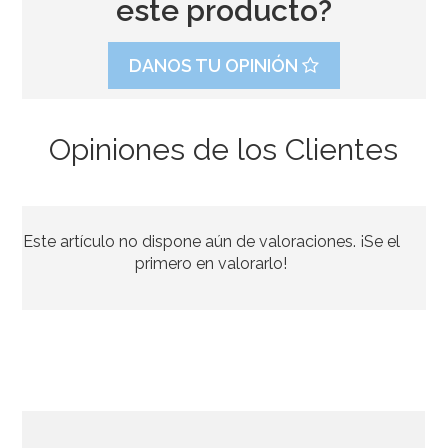
este producto?
DANOS TU OPINIÓN
Opiniones de los Clientes
Juego de 25 Pajitas Azul Vintage
Este artículo no dispone aún de valoraciones. ¡Se el
2,95€
primero en valorarlo!
AÑADIR