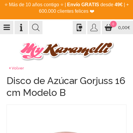
⭐
Más de 10 años contigo
⭐
|
Envío GRATIS
desde
49€
| +
600.000 clientes felices
❤️
0
0,00€
Volver
Disco de Azúcar Gorjuss 16
cm Modelo B