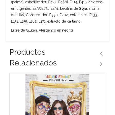
(palma), estabilizador: E422, E460i, E414, E415, dextrosa,
emulgentes: E435,E471, E491, Lecitina de
Soja
, aroma
(vainilla), Conservador: E330, E202, colorantes: E133,
E151, E155, E162, E171, extracto de cártamo.
Libre de Gluten. Alérgenos en negrita
Productos
Relacionados