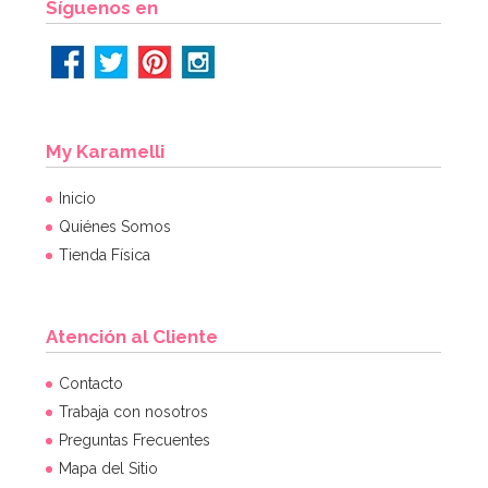
Síguenos en
My Karamelli
Inicio
Quiénes Somos
Tienda Física
Atención al Cliente
Botellita de leche tradicional 0,5 Lt
Contacto
Trabaja con nosotros
Preguntas Frecuentes
2,95€
Mapa del Sitio