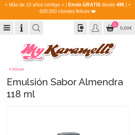
⭐
Más de 10 años contigo
⭐
|
Envío GRATIS
desde
49€
| +
600.000 clientes felices
❤️
0
0,00€
Volver
Emulsión Sabor Almendra
118 ml