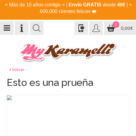
⭐
Más de 10 años contigo
⭐
|
Envío GRATIS
desde
49€
| +
600.000 clientes felices
❤️
0
0,00€
Volver
Esto es una prueña