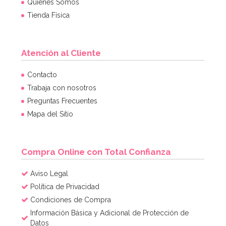
Quiénes Somos
Tienda Física
Atención al Cliente
Winter Cookie Cutter Set AC
Contacto
Trabaja con nosotros
Preguntas Frecuentes
6,49€
6,49€
Mapa del Sitio
AÑADIR
Compra Online con Total Confianza
Aviso Legal
Política de Privacidad
Condiciones de Compra
Información Básica y Adicional de Protección de
Datos