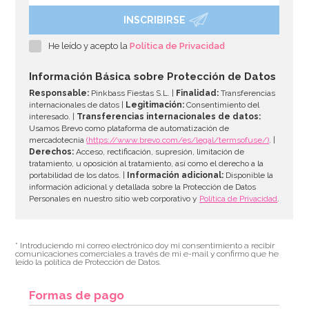
INSCRIBIRSE
Vela de Cumpleaños Branch 2D Trolls
He leído y acepto la
Política de Privacidad
3,50€
Información Básica sobre Protección de Datos
Responsable:
Pinkbass Fiestas S.L. |
Finalidad:
Transferencias
internacionales de datos |
Legitimación:
Consentimiento del
interesado. |
Transferencias internacionales de datos:
AÑADIR
Usamos Brevo como plataforma de automatización de
mercadotecnia
(https://www.brevo.com/es/legal/termsofuse/)
. |
Derechos:
Acceso, rectificación, supresión, limitación de
tratamiento, u oposición al tratamiento, así como el derecho a la
portabilidad de los datos. |
Información adicional:
Disponible la
información adicional y detallada sobre la Protección de Datos
Personales en nuestro sitio web corporativo y
Política de Privacidad
.
* Introduciendo mi correo electrónico doy mi consentimiento a recibir
comunicaciones comerciales a través de mi e-mail y confirmo que he
leído la política de Protección de Datos.
Formas de pago