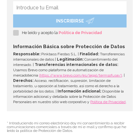
INSCRIBIRSE
Juego de 20 Servilletas Soy Luna
He leído y acepto la
Política de Privacidad
3,00€
Información Básica sobre Protección de Datos
Responsable:
Pinkbass Fiestas S.L. |
Finalidad:
Transferencias
internacionales de datos |
Legitimación:
Consentimiento del
interesado. |
Transferencias internacionales de datos:
AÑADIR
Usamos Brevo como plataforma de automatización de
mercadotecnia
(https://www.brevo.com/es/legal/termsofuse/)
. |
Derechos:
Acceso, rectificación, supresión, limitación de
tratamiento, u oposición al tratamiento, así como el derecho a la
portabilidad de los datos. |
Información adicional:
Disponible la
información adicional y detallada sobre la Protección de Datos
Personales en nuestro sitio web corporativo y
Política de Privacidad
.
* Introduciendo mi correo electrónico doy mi consentimiento a recibir
comunicaciones comerciales a través de mi e-mail y confirmo que he
leído la política de Protección de Datos.