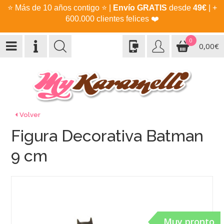
⭐
Más de 10 años contigo
⭐
|
Envío GRATIS
desde
49€
| +
600.000 clientes felices
❤️
0
0,00€
Volver
Figura Decorativa Batman
9 cm
Muy pronto