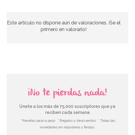
Piñata Caballo Marrón 42 cm
Este artículo no dispone aún de valoraciones. ¡Se el
27,01€
32,95€
primero en valorarlo!
AÑADIR
¡No te pierdas nada!
Únete a los más de 75.000 suscriptores que ya
reciben cada semana
* Recetas paso a paso
* Regalos y descuentos
* Todas las
novedades en repostería y fiestas