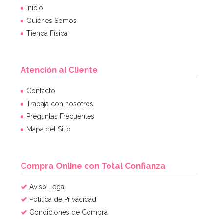
Inicio
Quiénes Somos
Tienda Física
Atención al Cliente
Molde Dora la Exploradora
Contacto
Trabaja con nosotros
Preguntas Frecuentes
15,95€
Mapa del Sitio
AÑADIR
Compra Online con Total Confianza
Aviso Legal
Política de Privacidad
Condiciones de Compra