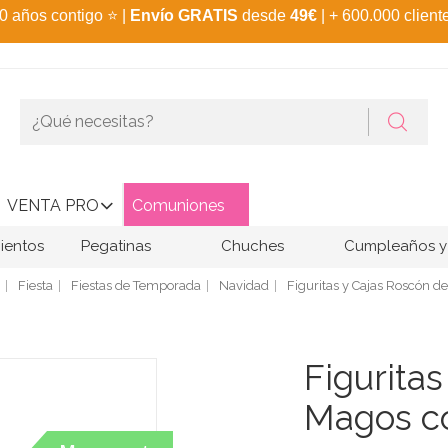
0 años contigo
⭐
|
Envío GRATIS
desde
49€
| + 600.000 client
VENTA PRO
Comuniones
ientos
Pegatinas
Chuches
Cumpleaños y 
Fiesta
Fiestas de Temporada
Navidad
Figuritas y Cajas Roscón d
Figurita
Magos co