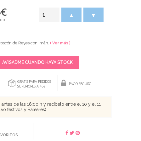
5
€
▲
▼
ido
 roscón de Reyes con imán.
( Ver más )
AVISADME CUANDO HAYA STOCK
GRATIS PARA PEDIDOS
PAGO SEGURO
SUPERIORES A 45€
antes de las 16:00 h y recíbelo entre el 10 y el 11
vo festivos y Baleares)
FAVORITOS