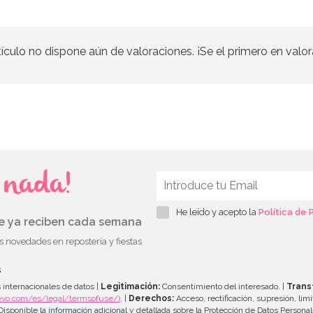
tículo no dispone aún de valoraciones. ¡Se el primero en valor
s nada!
He leído y acepto la
Política de 
ue ya reciben cada semana
as novedades en repostería y fiestas
s
 internacionales de datos |
Legitimación:
Consentimiento del interesado. |
Trans
evo.com/es/legal/termsofuse/)
. |
Derechos:
Acceso, rectificación, supresión, limi
isponible la información adicional y detallada sobre la Protección de Datos Persona