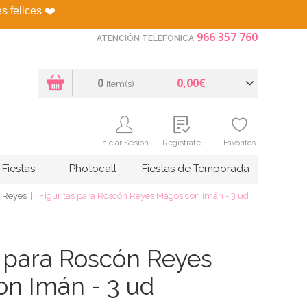
es felices
❤️
966 357 760
ATENCIÓN TELEFÓNICA
0
0,00€
Item(s)
Iniciar Sesión
Regístrate
Favoritos
Fiestas
Photocall
Fiestas de Temporada
e Reyes
Figuritas para Roscón Reyes Magos con Imán - 3 ud
s para Roscón Reyes
n Imán - 3 ud