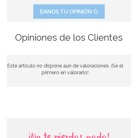
DANOS TU OPINIÓN
Opiniones de los Clientes
Aroma alimentario Agua de azahar
Este artículo no dispone aún de valoraciones. ¡Se el
3,50€
primero en valorarlo!
AÑADIR
¡No te pierdas nada!