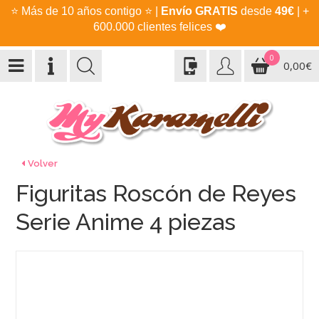
⭐
Más de 10 años contigo
⭐
|
Envío GRATIS
desde
49€
| +
600.000 clientes felices
❤️
0
0,00€
Volver
Figuritas Roscón de Reyes
Serie Anime 4 piezas