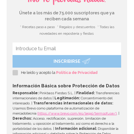
Únete a los más de 75.000 suscriptores que ya
reciben cada semana
* Recetas paso a paso
* Regalos y descuentos
* Todas las
novedades en repostería y fiestas
INSCRIBIRSE
He leído y acepto la
Política de Privacidad
Información Básica sobre Protección de Datos
Responsable:
Pinkbass Fiestas S.L. |
Finalidad:
Transferencias
internacionales de datos |
Legitimación:
Consentimiento del
interesado. |
Transferencias internacionales de datos:
Usamos Brevo como plataforma de automatización de
mercadotecnia
(https://www.brevo.com/es/legal/termsofuse/)
. |
Derechos:
Acceso, rectificación, supresión, limitación de
tratamiento, u oposición al tratamiento, así como el derecho a la
portabilidad de los datos. |
Información adicional:
Disponible la
información adicional y detallada sobre la Protección de Datos