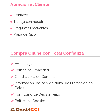
Atención al Cliente
Molde para hacer helados en forma de paraguas
Contacto
Trabaja con nosotros
Preguntas Frecuentes
7,95€
7,95€
Mapa del Sitio
AÑADIR
Compra Online con Total Confianza
Aviso Legal
Política de Privacidad
Condiciones de Compra
Información Básica y Adicional de Protección de
Datos
Formulario de Desistimiento
Política de Cookies