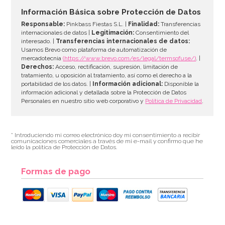
6,53€
6,53€
Información Básica sobre Protección de Datos
Responsable:
Pinkbass Fiestas S.L. |
Finalidad:
Transferencias
internacionales de datos |
Legitimación:
Consentimiento del
interesado. |
Transferencias internacionales de datos:
AÑADIR
Usamos Brevo como plataforma de automatización de
mercadotecnia
(https://www.brevo.com/es/legal/termsofuse/)
. |
Derechos:
Acceso, rectificación, supresión, limitación de
tratamiento, u oposición al tratamiento, así como el derecho a la
portabilidad de los datos. |
Información adicional:
Disponible la
información adicional y detallada sobre la Protección de Datos
Personales en nuestro sitio web corporativo y
Política de Privacidad
.
* Introduciendo mi correo electrónico doy mi consentimiento a recibir
comunicaciones comerciales a través de mi e-mail y confirmo que he
leído la política de Protección de Datos.
Formas de pago