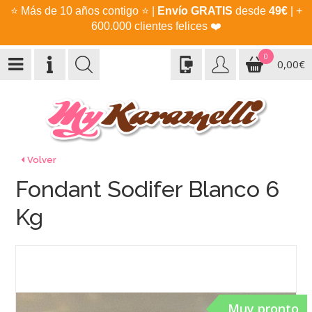
⭐
Más de 10 años contigo
⭐
|
Envío GRATIS
desde
49€
| +
600.000 clientes felices
❤️
0
0,00€
Volver
Fondant Sodifer Blanco 6
Kg
Muy pronto