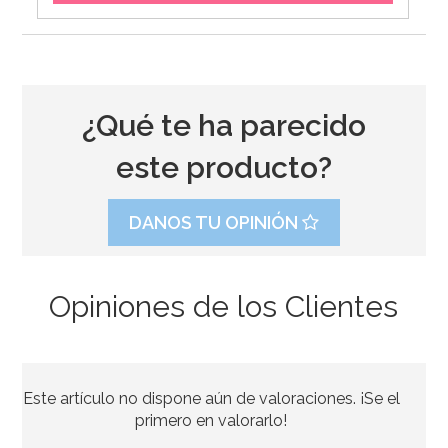
¿Qué te ha parecido
este producto?
DANOS TU OPINIÓN
Opiniones de los Clientes
Molde para Tartas Monster High
Este artículo no dispone aún de valoraciones. ¡Se el
14,95€
14,95€
primero en valorarlo!