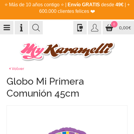
⭐
Más de 10 años contigo
⭐
|
Envío GRATIS
desde
49€
| +
600.000 clientes felices
❤️
0
0,00€
Volver
Globo Mi Primera
Comunión 45cm