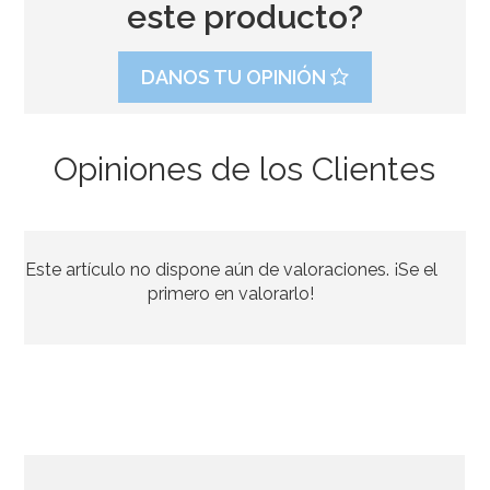
este producto?
DANOS TU OPINIÓN
Opiniones de los Clientes
Bolsas para galletas y dulces Comunión rosa
Este artículo no dispone aún de valoraciones. ¡Se el
2,50€
primero en valorarlo!
AÑADIR