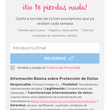
¡No te pierdas nada!
Únete a los más de 75.000 suscriptores que ya
reciben cada semana
* Recetas paso a paso
* Regalos y descuentos
* Todas las
novedades en repostería y fiestas
INSCRIBIRSE
Globo Comunión Rosa 45cm
He leído y acepto la
Política de Privacidad
3,50€
Información Básica sobre Protección de Datos
Responsable:
Pinkbass Fiestas S.L. |
Finalidad:
Transferencias
internacionales de datos |
Legitimación:
Consentimiento del
interesado. |
Transferencias internacionales de datos:
AÑADIR
Usamos Brevo como plataforma de automatización de
mercadotecnia
(https://www.brevo.com/es/legal/termsofuse/)
. |
Derechos:
Acceso, rectificación, supresión, limitación de
tratamiento, u oposición al tratamiento, así como el derecho a la