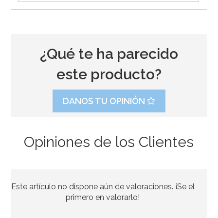
¿Qué te ha parecido
este producto?
DANOS TU OPINIÓN
Opiniones de los Clientes
Piñata Caballo Marrón 42 cm
Este artículo no dispone aún de valoraciones. ¡Se el
27,01€
32,95€
primero en valorarlo!