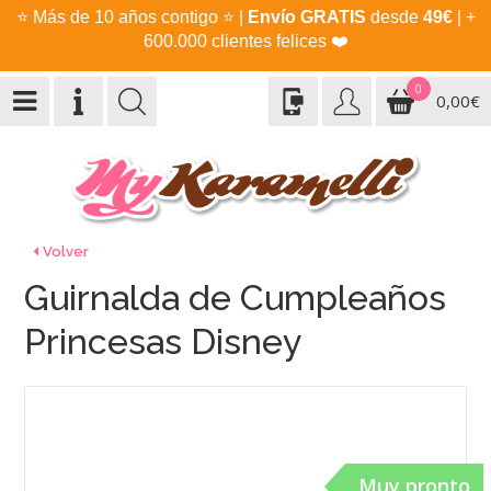
⭐
Más de 10 años contigo
⭐
|
Envío GRATIS
desde
49€
| +
600.000 clientes felices
❤️
0
0,00€
Volver
Guirnalda de Cumpleaños
Princesas Disney
Muy pronto