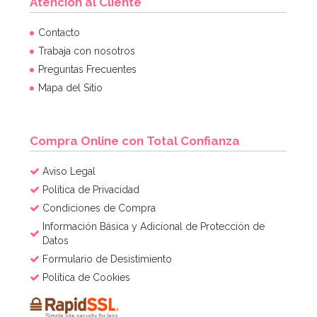
Atención al Cliente
Piñata Patrulla Modelo B 40 cm
Contacto
Trabaja con nosotros
Preguntas Frecuentes
7,96€
8,95€
Mapa del Sitio
AÑADIR
Compra Online con Total Confianza
Aviso Legal
Política de Privacidad
Condiciones de Compra
Información Básica y Adicional de Protección de
Datos
Formulario de Desistimiento
Política de Cookies