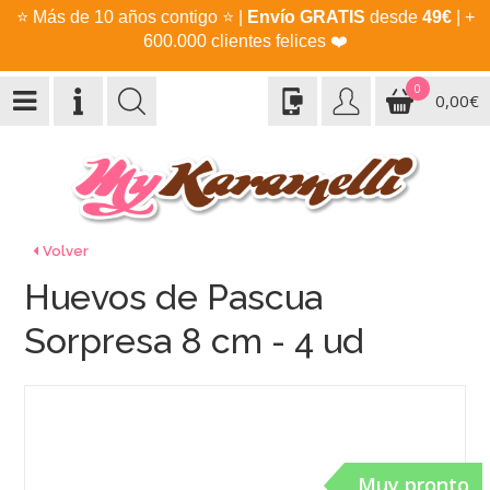
⭐
Más de 10 años contigo
⭐
|
Envío GRATIS
desde
49€
| +
600.000 clientes felices
❤️
0
0,00€
Volver
Huevos de Pascua
Sorpresa 8 cm - 4 ud
Muy pronto