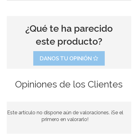
¿Qué te ha parecido
este producto?
DANOS TU OPINIÓN
Opiniones de los Clientes
Juego de 3 Pollitos de Pascua con Delantal 5 cm
Este artículo no dispone aún de valoraciones. ¡Se el
3,50€
primero en valorarlo!