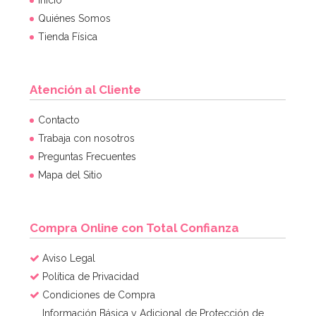
Quiénes Somos
Tienda Física
Atención al Cliente
Molde para hacer helados en forma de paraguas
Contacto
Trabaja con nosotros
Preguntas Frecuentes
7,95€
7,95€
Mapa del Sitio
AÑADIR
Compra Online con Total Confianza
Aviso Legal
Política de Privacidad
Condiciones de Compra
Información Básica y Adicional de Protección de