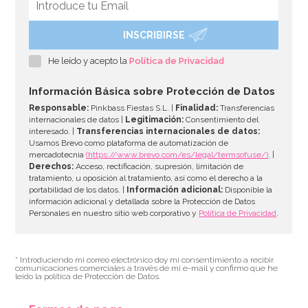
INSCRIBIRSE
Molde Dora la Exploradora
He leído y acepto la
Política de Privacidad
15,95€
Información Básica sobre Protección de Datos
Responsable:
Pinkbass Fiestas S.L. |
Finalidad:
Transferencias
internacionales de datos |
Legitimación:
Consentimiento del
interesado. |
Transferencias internacionales de datos:
AÑADIR
Usamos Brevo como plataforma de automatización de
mercadotecnia
(https://www.brevo.com/es/legal/termsofuse/)
. |
Derechos:
Acceso, rectificación, supresión, limitación de
tratamiento, u oposición al tratamiento, así como el derecho a la
portabilidad de los datos. |
Información adicional:
Disponible la
información adicional y detallada sobre la Protección de Datos
Personales en nuestro sitio web corporativo y
Política de Privacidad
.
* Introduciendo mi correo electrónico doy mi consentimiento a recibir
comunicaciones comerciales a través de mi e-mail y confirmo que he
leído la política de Protección de Datos.