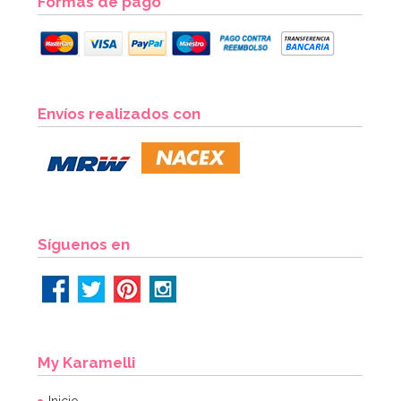
Formas de pago
Molde para Tartas Monster High
Envíos realizados con
14,95€
14,95€
AÑADIR
Síguenos en
My Karamelli
Inicio