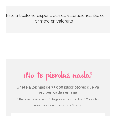
Nordic Ware Jubilee Bundt Pan
Este artículo no dispone aún de valoraciones. ¡Se el
50,04€
54,40€
primero en valorarlo!
AÑADIR
¡No te pierdas nada!
Únete a los más de 75.000 suscriptores que ya
reciben cada semana
* Recetas paso a paso
* Regalos y descuentos
* Todas las
novedades en repostería y fiestas