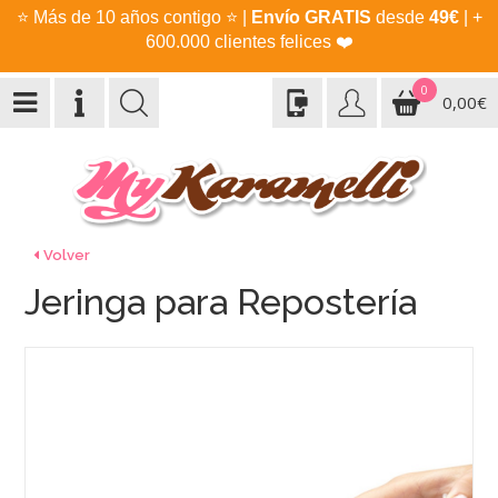
⭐
Más de 10 años contigo
⭐
|
Envío GRATIS
desde
49€
| +
600.000 clientes felices
❤️
0
0,00€
Volver
Jeringa para Repostería