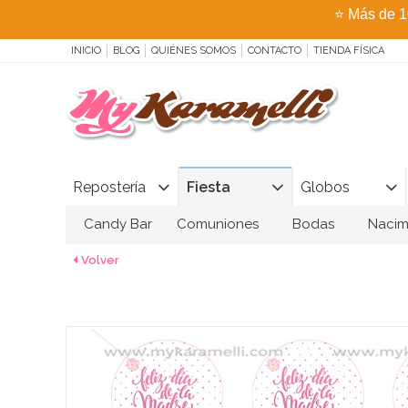
⭐
Más de 1
INICIO
BLOG
QUIÉNES SOMOS
CONTACTO
TIENDA FÍSICA
Repostería
Fiesta
Globos
Candy Bar
Comuniones
Bodas
Nacim
Volver