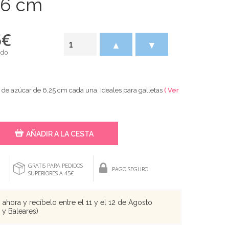
 6 cm
5
€
▲
▼
ido
 de azúcar de 6,25 cm cada una. Ideales para galletas
( Ver
AÑADIR A LA CESTA
GRATIS PARA PEDIDOS
PAGO SEGURO
SUPERIORES A 45€
ahora y recíbelo entre el 11 y el 12 de Agosto
s y Baleares)