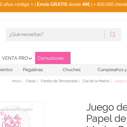
0 años contigo
⭐
|
Envío GRATIS
desde
49€
| + 600.000 client
VENTA PRO
Comuniones
ientos
Pegatinas
Chuches
Cumpleaños y 
Inicio
Fiesta
Fiestas de Temporada
Día de la Madre
Juego d
Juego de
Papel de