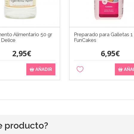
ento Alimentario 50 gr
Preparado para Galletas 1
 Delice
FunCakes
2,95€
6,95€
AÑADIR
AÑA
e producto?