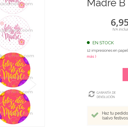
Madre B
6,9
IVA inclu
EN STOCK
12 impresiones en papel
más )
GARANTÍA DE
DEVOLUCIÓN
Haz tu pedido 
(salvo festivo