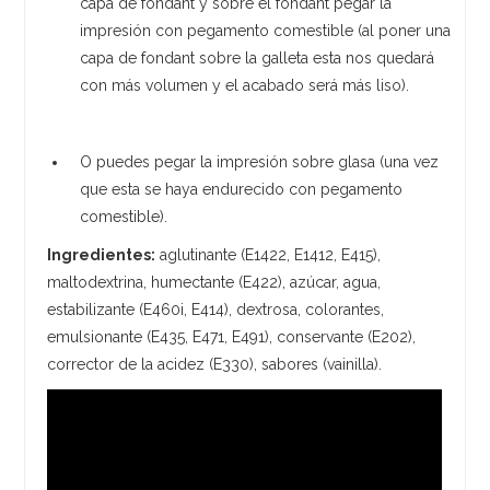
capa de fondant y sobre el fondant pegar la
impresión con pegamento comestible (al poner una
capa de fondant sobre la galleta esta nos quedará
con más volumen y el acabado será más liso).
O puedes pegar la impresión sobre glasa (una vez
que esta se haya endurecido con pegamento
comestible).
Ingredientes:
aglutinante (E1422, E1412, E415),
maltodextrina, humectante (E422), azúcar, agua,
estabilizante (E460i, E414), dextrosa, colorantes,
emulsionante (E435, E471, E491), conservante (E202),
corrector de la acidez (E330), sabores (vainilla).