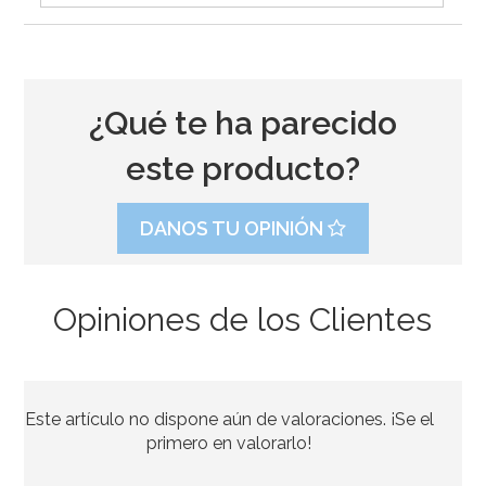
¿Qué te ha parecido
este producto?
DANOS TU OPINIÓN
Opiniones de los Clientes
Preparado para Galletas 1 Kg - FunCakes
Este artículo no dispone aún de valoraciones. ¡Se el
6,95€
primero en valorarlo!