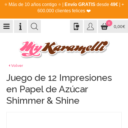
⭐
Más de 10 años contigo
⭐
|
Envío GRATIS
desde
49€
| +
600.000 clientes felices
❤️
0
0,00€
Volver
Juego de 12 Impresiones
en Papel de Azúcar
Shimmer & Shine