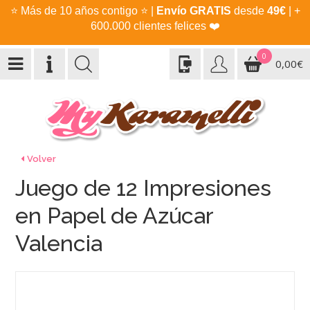
⭐
Más de 10 años contigo
⭐
|
Envío GRATIS
desde
49€
| +
600.000 clientes felices
❤️
0
0,00€
Volver
Juego de 12 Impresiones
en Papel de Azúcar
Valencia