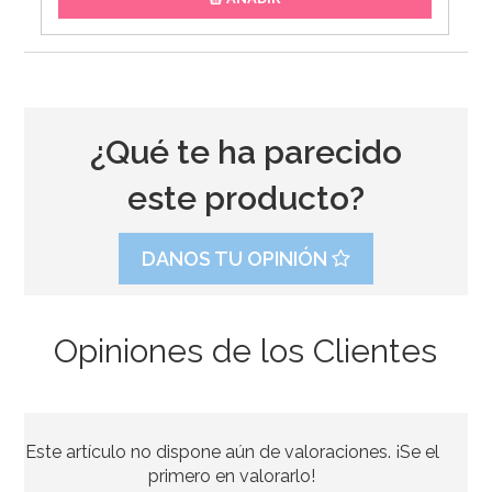
¿Qué te ha parecido
este producto?
DANOS TU OPINIÓN
Opiniones de los Clientes
Preparado para Galletas 1 Kg - FunCakes
Este artículo no dispone aún de valoraciones. ¡Se el
6,95€
primero en valorarlo!