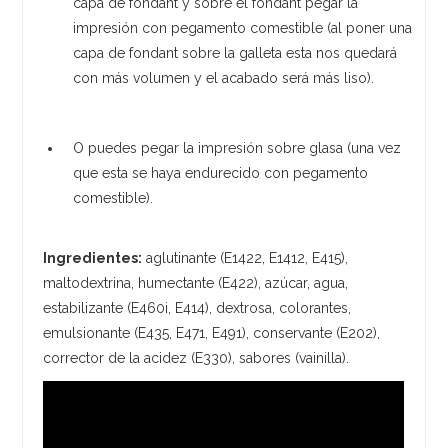
capa de fondant y sobre el fondant pegar la
impresión con pegamento comestible (al poner una
capa de fondant sobre la galleta esta nos quedará
con más volumen y el acabado será más liso).
O puedes pegar la impresión sobre glasa (una vez
que esta se haya endurecido con pegamento
comestible).
Ingredientes:
aglutinante (E1422, E1412, E415),
maltodextrina, humectante (E422), azúcar, agua,
estabilizante (E460i, E414), dextrosa, colorantes,
emulsionante (E435, E471, E491), conservante (E202),
corrector de la acidez (E330), sabores (vainilla).