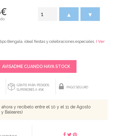
5
€
▲
▼
ido
po Bengala, ideal fiestas y celebraciones especiales.
( Ver
AVISADME CUANDO HAYA STOCK
GRATIS PARA PEDIDOS
PAGO SEGURO
SUPERIORES A 45€
ahora y recíbelo entre el 10 y el 11 de Agosto
s y Baleares)