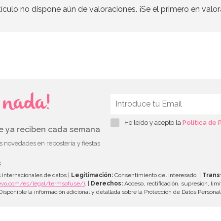
tículo no dispone aún de valoraciones. ¡Se el primero en valor
s nada!
He leído y acepto la
Política de 
ue ya reciben cada semana
as novedades en repostería y fiestas
s
 internacionales de datos |
Legitimación:
Consentimiento del interesado. |
Trans
evo.com/es/legal/termsofuse/)
. |
Derechos:
Acceso, rectificación, supresión, limi
isponible la información adicional y detallada sobre la Protección de Datos Persona