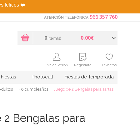
es felices
❤️
966 357 760
ATENCIÓN TELEFÓNICA
0
0,00€
Item(s)
Iniciar Sesión
Regístrate
Favoritos
Fiestas
Photocall
Fiestas de Temporada
dultos
40 cumpleaños
Juego de 2 Bengalas para Tartas
 2 Bengalas para