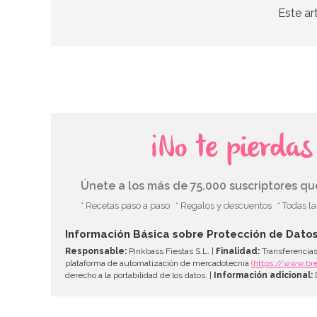
Este ar
¡No te pierda
Únete a los más de 75.000 suscriptores q
* Recetas paso a paso
* Regalos y descuentos
* Todas l
Información Básica sobre Protección de Dato
Responsable:
Pinkbass Fiestas S.L. |
Finalidad:
Transferencias
plataforma de automatización de mercadotecnia
(https://www.br
derecho a la portabilidad de los datos. |
Información adicional:
D