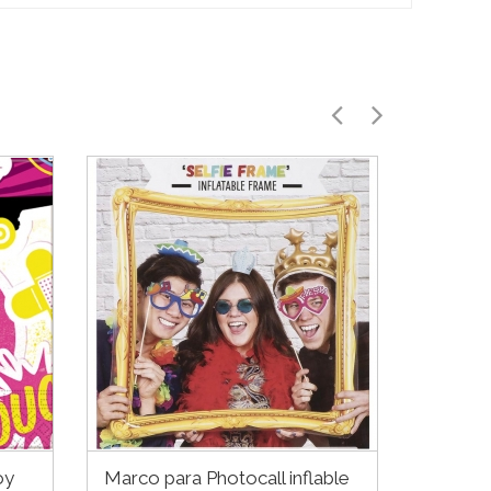
oy
Marco para Photocall inflable
Piñata 