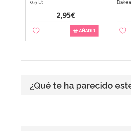
0,5 Lt
Bakea
2,95€
AÑADIR
¿Qué te ha parecido est