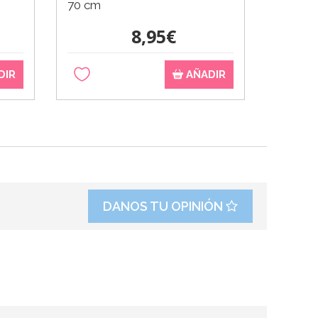
70 cm
cm
8,95€
DIR
AÑADIR
DANOS TU OPINIÓN