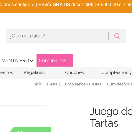
0 años contigo
⭐
|
Envío GRATIS
desde
49€
| + 600.000 client
VENTA PRO
Comuniones
ientos
Pegatinas
Chuches
Cumpleaños y 
Inicio
Fiesta
Cumpleaños y Fiestas
Cumpleaños A
Juego de
Tartas